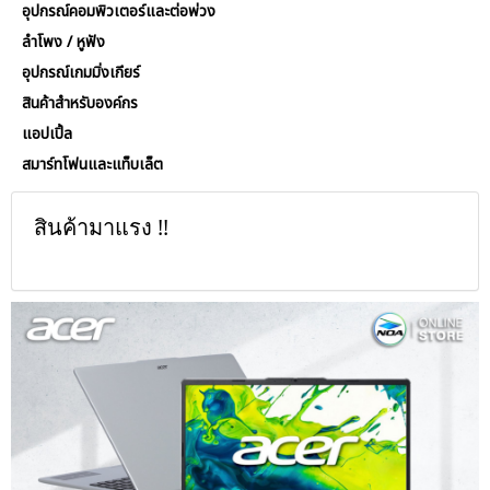
อุปกรณ์คอมพิวเตอร์และต่อพ่วง
ลำโพง / หูฟัง
อุปกรณ์เกมมิ่งเกียร์
สินค้าสำหรับองค์กร
แอปเปิ้ล
สมาร์ทโฟนและแท็บเล็ต
สินค้ามาแรง !!