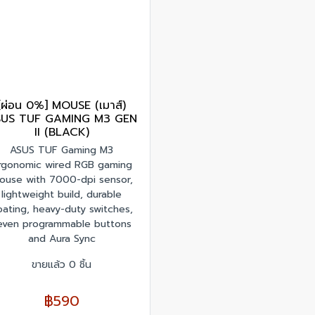
[ผ่อน 0%] MOUSE (เมาส์)
SUS TUF GAMING M3 GEN
II (BLACK)
ASUS TUF Gaming M3
rgonomic wired RGB gaming
ouse with 7000-dpi sensor,
lightweight build, durable
oating, heavy-duty switches,
even programmable buttons
and Aura Sync
ขายแล้ว 0 ชิ้น
฿590