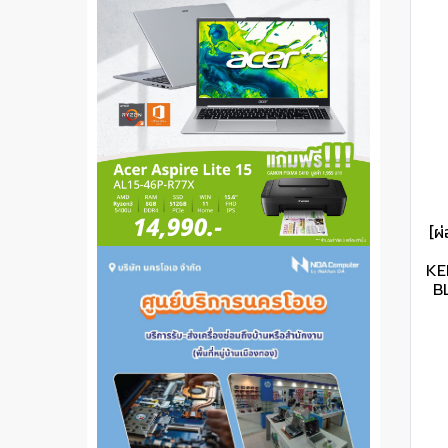
[ผ
KE
B