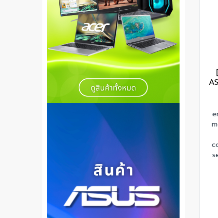
A
e
m
c
s