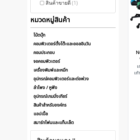
สินค้าขายดี
(1)
หมวดหมู่สินค้า
โน้ตบุ๊ก
คอมพิวเตอร์ตั้งโต๊ะและออลอินวัน
N
คอมประกอบ
จอคอมพิวเตอร์
เ
เครื่องพิมพ์และหมึก
เก
อุปกรณ์คอมพิวเตอร์และต่อพ่วง
ลำโพง / หูฟัง
อุปกรณ์เกมมิ่งเกียร์
สินค้าสำหรับองค์กร
แอปเปิ้ล
สมาร์ทโฟนและแท็บเล็ต