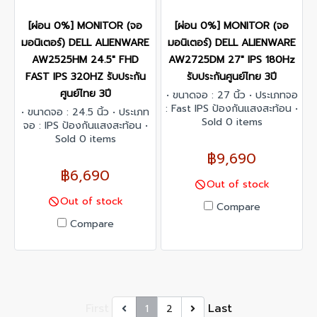
[ผ่อน 0%] MONITOR (จอ
[ผ่อน 0%] MONITOR (จอ
มอนิเตอร์) DELL ALIENWARE
มอนิเตอร์) DELL ALIENWARE
AW2525HM 24.5" FHD
AW2725DM 27" IPS 180Hz
FAST IPS 320HZ รับประกัน
รับประกันศูนย์ไทย 3ปี
ศูนย์ไทย 3ปี
• ขนาดจอ : 27 นิ้ว • ประเภทจอ
: Fast IPS ป้องกันแสงสะท้อน •
• ขนาดจอ : 24.5 นิ้ว • ประเภท
ความละเอียด : 2560 x 1440
Sold 0 items
จอ : IPS ป้องกันแสงสะท้อน •
• รีเฟรชเรท : 180Hz • การตอบ
ความละเอียด : 1920 x 1080 •
Sold 0 items
สนอง : 1ms • การรองรับสี :
รีเฟรชเรท : 320Hz • การตอบ
฿9,690
1.07 พันล้านสี • การเชื่อมต่อ :
สนอง : 0.5ms • การรองรับสี :
฿6,690
2 x HDMI, 1 x DP • เทคโนโลยี
16.7 ล้านสี • การเชื่อมต่อ : 2 x
Out of stock
การซิงค์ : AMD FreeSync, G-
HDMI, 1 x DP • เทคโนโลยีการ
Out of stock
Sync Compatible • การปรับ
ซิงค์ : Nvidia G-Sync
Compare
ตั้ง : Height, Pivot, Swivel,
Compatible, AMD FreeSync
Compare
Tilt adjustable • การติดตั้ง
Premium • การปรับตั้ง : ปรับ
บนผนัง : VESA ขนาด 100 x
ได้ทั้งความสูง, หมุนแนวตั้ง,
100 มม.
หมุนซ้าย-ขวา, และเอียง • การ
ติดตั้งบนผนัง : VESA ขนาด
100 x 100 มม.
First
Last
1
2