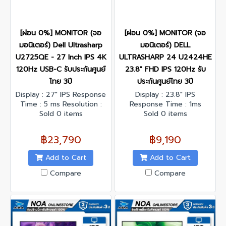
[ผ่อน 0%] MONITOR (จอ
[ผ่อน 0%] MONITOR (จอ
มอนิเตอร์) Dell Ultrasharp
มอนิเตอร์) DELL
U2725QE - 27 Inch IPS 4K
ULTRASHARP 24 U2424HE
120Hz USB-C รับประกันศูนย์
23.8" FHD IPS 120Hz รับ
ไทย 3ปี
ประกันศูนย์ไทย 3ปี
Display : 27" IPS Response
Display : 23.8" IPS
Time : 5 ms Resolution :
Response Time : 1ms
3840 x 2160 @120 Hz
Sold 0 items
Resolution : 1920 x 1080
Sold 0 items
Contrast Ratio : 3000:1
@120 Hz Contrast Ratio :
Interface : DisplayPort x 1,
1000:1 Interface :
฿23,790
฿9,190
HDMI x 1
DisplayPort x 1, HDMI x 1,
USB Type-C x 1
Add to Cart
Add to Cart
Compare
Compare