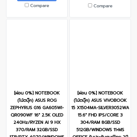
Compare
Compare
[ผ่อน 0%] NOTEBOOK
[ผ่อน 0%] NOTEBOOK
(โน้ตบุ๊ค) ASUS ROG
(โน้ตบุ๊ค) ASUS VIVOBOOK
ZEPHYRUS G16 GA605WI-
15 X1504MA-SILVER3052WA
QR090WF 16" 2.5K OLED
15.6" FHD IPS/CORE 3
240Hz/RYZEN AI 9 HX
304/RAM 8GB/SSD
370/RAM 32GB/SSD
512GB/WINDOWS 11+MS