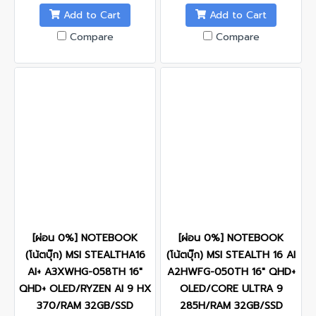
Add to Cart
Add to Cart
Compare
Compare
[ผ่อน 0%] NOTEBOOK
[ผ่อน 0%] NOTEBOOK
(โน้ตบุ๊ก) MSI STEALTHA16
(โน้ตบุ๊ก) MSI STEALTH 16 AI
AI+ A3XWHG-058TH 16"
A2HWFG-050TH 16" QHD+
QHD+ OLED/RYZEN AI 9 HX
OLED/CORE ULTRA 9
370/RAM 32GB/SSD
285H/RAM 32GB/SSD