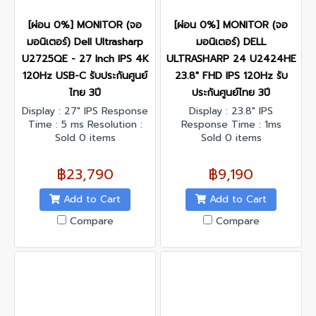
[ผ่อน 0%] MONITOR (จอ
[ผ่อน 0%] MONITOR (จอ
มอนิเตอร์) Dell Ultrasharp
มอนิเตอร์) DELL
U2725QE - 27 Inch IPS 4K
ULTRASHARP 24 U2424HE
120Hz USB-C รับประกันศูนย์
23.8" FHD IPS 120Hz รับ
ไทย 3ปี
ประกันศูนย์ไทย 3ปี
Display : 27" IPS Response
Display : 23.8" IPS
Time : 5 ms Resolution :
Response Time : 1ms
3840 x 2160 @120 Hz
Sold 0 items
Resolution : 1920 x 1080
Sold 0 items
Contrast Ratio : 3000:1
@120 Hz Contrast Ratio :
Interface : DisplayPort x 1,
1000:1 Interface :
฿23,790
฿9,190
HDMI x 1
DisplayPort x 1, HDMI x 1,
USB Type-C x 1
Add to Cart
Add to Cart
Compare
Compare