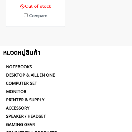
Android 14 Battery :
Out of stock
5100mAh
Compare
หมวดหมู่สินค้า
NOTEBOOKS
DESKTOP & AlLL IN ONE
COMPUTER SET
MONITOR
PRINTER & SUPPLY
ACCESSORY
SPEAKER / HEADSET
GAMING GEAR