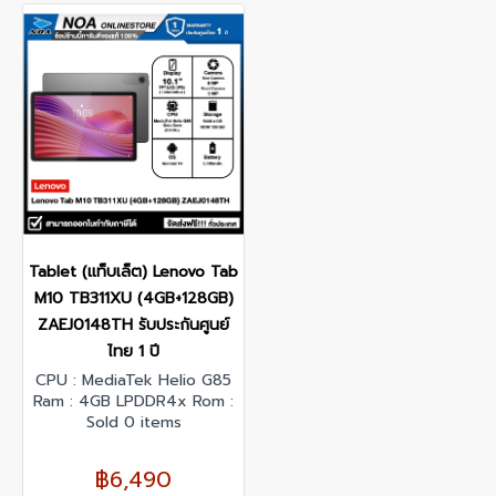
Tablet (แท็บเล็ต) Lenovo Tab
M10 TB311XU (4GB+128GB)
ZAEJ0148TH รับประกันศูนย์
ไทย 1 ปี
CPU : MediaTek Helio G85
Ram : 4GB LPDDR4x Rom :
128GB eMMC 5.1 Display :
Sold 0 items
10.1" WUXGA IPS 60Hz
Front Camera : 5.0MP Back
฿6,490
Camera : 8.0MP OS :