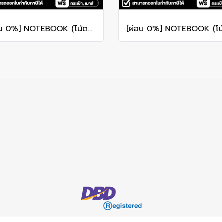
[ผ่อน 0%] NOTEBOOK (โน้ตบุ๊ค) ASUS TUF GAMING A16 FA607NUQ-RL010W - 16" WUXGA 144Hz/RYZEN 7 170/RAM 8GB/SSD 512GB/RTX 4050/WINDOWS 11+MS OFFICE รับประกันศูนย์ไทย 2ปี