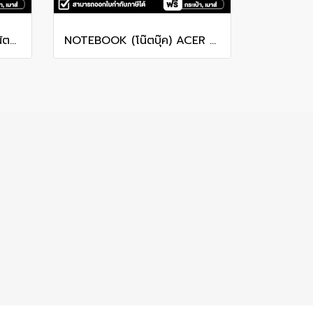
[ผ่อน 0%] NOTEBOOK (โน้ตบุ๊ก) MSI CROSSHAIR 16 HX AI D2XWFKG-026TH 16" QHD+ 240Hz/CORE ULTRA 9 275HX/RAM 16GB/SSD 1B/RTX 5060/WINDOWS /11+OFFICE รับประกันศูนย์ไทย 2ปี
NOTEBOOK (โน๊ตบุ๊ค) ACER NITRO V 16 ANV16-I31-73Z0 16-inch WUXGA/CORE 7 240H/16GB/SSD 1TB/RTX 5060/WINDOWS 11 รับประกันซ่อมฟรีถึงบ้าน 3ปี