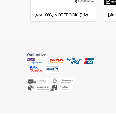
[ผ่อน 0%] NOTEBOOK (โน้ตบุ๊ก) ASUS ROG ZEPHYRUS DUO 16 GX651AX-SR006WA 16" 3K OLED 120Hz Touchscreen/ULTRA 9 386H/64GB/SSD 2TB/RTX 5090/WINDOWS 11+MS OFFICE รับประกันศูนย์ไทย 3ปี
Verified by