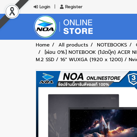
Login
Register
Home
All products
NOTEBOOKS
[ผ่อน 0%] NOTEBOOK (โน้ตบุ๊ค) ACER 
M.2 SSD / 16" WUXGA (1920 x 1200) / Nv