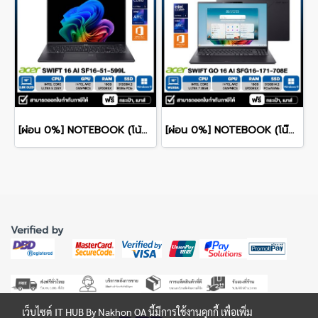
[ผ่อน 0%] NOTEBOOK (โน้ตบุ๊ก) ACER SWIFT 16 AI SF16-51-599L - ICE BLACK 16" 2.8K OLED/CORE ULTRA 5-226V/16GB/SSD 512GB/WINDOWS 11+MS OFFICE รับประกันศูนย์ไทย 3ปี
[ผ่อน 0%] NOTEBOOK (โน๊ตบุ๊ค) ACER SWIFT GO 16 AI SFG16-I71-708E 16" WUXGA/ULTRA 7 385H/16GB/SSD 512GB/WINDOWS 11+MS OFFICE รับประกันซ่อมฟรีถึงบ้าน 3ปี
Verified by
เว็บไซต์ IT HUB By Nakhon OA นี้มีการใช้งานคุกกี้ เพื่อเพิ่ม