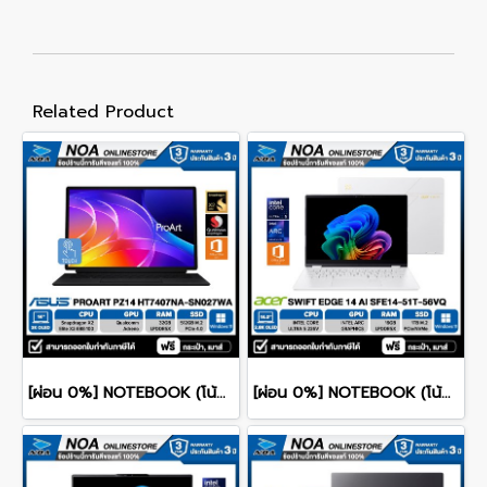
Related Product
[ผ่อน 0%] NOTEBOOK (โน้ตบุ๊ค) ASUS PROART PZ14 HT7407NA-SN027WA 14" Touch Screen/Snapdragon X2 Elite/RAM 32GB/SSD 512GB/WINDOWS 11+MS OFFICE รับประกันศูนย์ไทย 3ปี
[ผ่อน 0%] NOTEBOOK (โน้ตบุ๊ก) ACER SWIFT 14 SFE14-51T-56VQ 14" 2.8K OLED/CORE ULTRA 5-226V/16GB/SSD 1TB/WINDOWS 11+MS OFFICE รับประกันศูนย์ไทย 3ปี