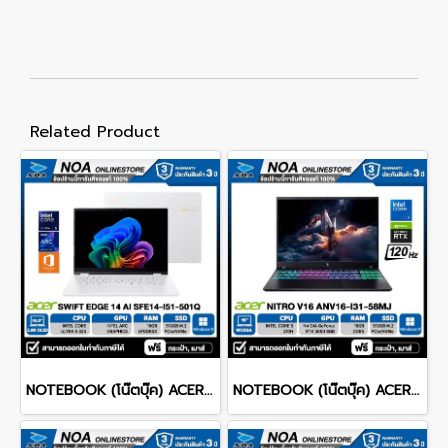
Related Product
NOTEBOOK (โน๊ตบุ๊ค) ACER SWIFT EDGE 14 AI SFE14-I51-501Q 14-inch OLED 2.8K/CORE ULTRA 5 325/16GB/SSD 512GB/WINDOWS 11+MS OFFICE รับประกันซ่อมฟรีถึงบ้าน 3ปี
NOTEBOOK (โน๊ตบุ๊ค) ACER NITRO V 16 ANV16-I31-58MJ 16-inch WUXGA/CORE 5 210H/16GB/SSD 512GB/RTX 5050/WINDOWS 11 รับประกันซ่อมฟรีถึงบ้าน 3ปี