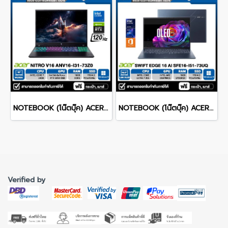
NOTEBOOK (โน๊ตบุ๊ค) ACER NITRO V 16 ANV16-I31-73Z0 16-inch WUXGA/CORE 7 240H/16GB/SSD 1TB/RTX 5060/WINDOWS 11 รับประกันซ่อมฟรีถึงบ้าน 3ปี
NOTEBOOK (โน๊ตบุ๊ค) ACER SWIFT EDGE 16 AI SFE16-I51-73UQ 16-inch OLED 2.8K /CORE ULTRA 7 355/16GB/SSD 1TB/WINDOWS 11+MS OFFICE รับประกันซ่อมฟรีถึงบ้าน 3ปี
Verified by