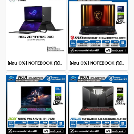
[ผ่อน 0%] NOTEBOOK (โน้ตบุ๊ก) ASUS ROG ZEPHYRUS DUO 16 GX651AX-SR006WA 16" 3K OLED 120Hz Touchscreen/ULTRA 9 386H/64GB/SSD 2TB/RTX 5090/WINDOWS 11+MS OFFICE รับประกันศูนย์ไทย 3ปี
[ผ่อน 0%] NOTEBOOK (โน้ตบุ๊ก) MSI CROSSHAIR 16 HX AI D2XWFKG-026TH 16" QHD+ 240Hz/CORE ULTRA 9 275HX/RAM 16GB/SSD 1B/RTX 5060/WINDOWS /11+OFFICE รับประกันศูนย์ไทย 2ปี