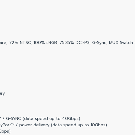
i-glare, 72% NTSC, 100% sRGB, 75.35% DCI-P3, G-Sync, MUX Switc
key
t™ / G-SYNC (data speed up to 40Gbps)
ayPort™ / power delivery (data speed up to 10Gbps)
Gbps)