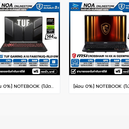
[ผ่อน 0%] NOTEBOOK (โน้ตบุ๊ค) ASUS TUF GAMING A16 FA607NUQ-RL010W - 16" WUXGA 144Hz/RYZEN 7 170/RAM 8GB/SSD 512GB/RTX 4050/WINDOWS 11+MS OFFICE รับประกันศูนย์ไทย 2ปี