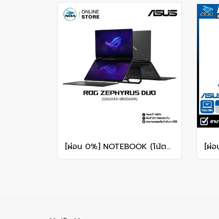
[ผ่อน 0%] NOTEBOOK (โน้ตบุ๊ก) ASUS ROG ZEPHYRUS DUO 16 GX651AX-SR006WA 16" 3K OLED 120Hz Touchscreen/ULTRA 9 386H/64GB/SSD 2TB/RTX 5090/WINDOWS 11+MS OFFICE รับประกันศูนย์ไทย 3ปี