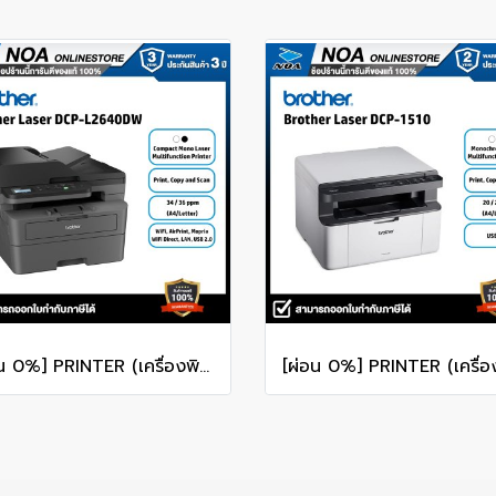
[ผ่อน 0%] PRINTER (เครื่องพิมพ์ไร้สาย) BROTHER DCP-L2640DW LASER MULTI-FUNCTION