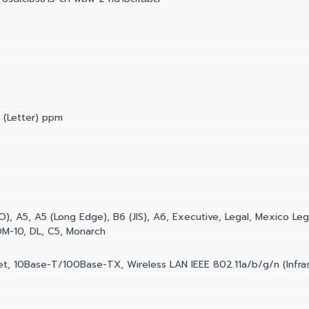
 (Letter) ppm
ISO), A5, A5 (Long Edge), B6 (JIS), A6, Executive, Legal, Mexico Le
M-10, DL, C5, Monarch
t, 10Base-T/100Base-TX, Wireless LAN IEEE 802.11a/b/g/n (Infras