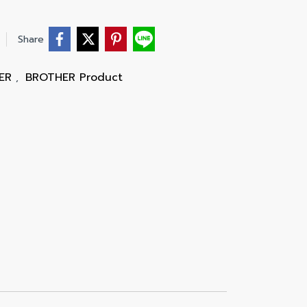
Share
TER
BROTHER Product
,