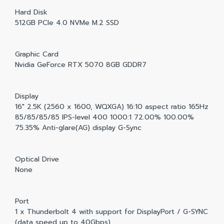
Hard Disk
512GB PCIe 4.0 NVMe M.2 SSD
Graphic Card
Nvidia GeForce RTX 5070 8GB GDDR7
Display
16" 2.5K (2560 x 1600, WQXGA) 16:10 aspect ratio 165Hz
85/85/85/85 IPS-level 400 1000:1 72.00% 100.00%
75.35% Anti-glare(AG) display G-Sync
Optical Drive
None
Port
1 x Thunderbolt 4 with support for DisplayPort / G-SYNC
(data speed up to 40Gbps)