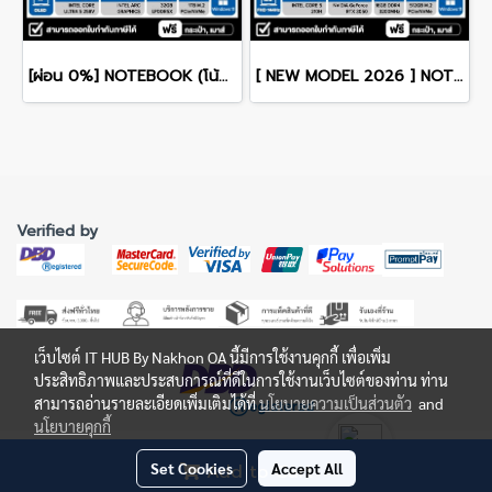
[ผ่อน 0%] NOTEBOOK (โน้ตบุ๊ก) ACER SWIFT GO 14 AI SFG14-75-5880 14" OLED /CORE ULTRA 5 228V/RAM 32GB/SSD 1TB/WINDOWS 11+OFFICE รับประกันศูนย์ไทย 3ปี
[ NEW MODEL 2026 ] NOTEBOOK (โน๊ตบุ๊ค) ACER ASPIRE 7 A715-59G-59Y6 15.6" FHD 144Hz/CORE 5-210H/16GB/SSD 512GB/RTX3050 รับประกันซ่อมฟรีถึงบ้าน 3ปี
Verified by
เว็บไซต์ IT HUB By Nakhon OA นี้มีการใช้งานคุกกี้ เพื่อเพิ่ม
ประสิทธิภาพและประสบการณ์ที่ดีในการใช้งานเว็บไซต์ของท่าน ท่าน
สามารถอ่านรายละเอียดเพิ่มเติมได้ที่
นโยบายความเป็นส่วนตัว
and
นโยบายคุกกี้
©Copyright | All Rights Reserved | IT HUB ONLINE
Set Cookies
Accept All
Add to Cart
ดำเนินการโดย บริษัท นครโอเอ จำกัด Nakhon OA Co., Ltd.