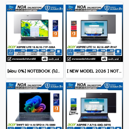
[ผ่อน 0%] NOTEBOOK (โน้ตบุ๊ค) ACER ASPIRE LITE 16 AL16-71P-506A 16" WUXGA/CORE 5 125H/RAM 16GB/SSD 512GB/RWINDOWS 11+MS OFFICE รับประกันศูนย์ไทย 2ปี
[ NEW MODEL 2026 ] NOTEBOOK (โน๊ตบุ๊ค) ACER ASPIRE LITE 14 AL14-46P-R147 14" FHD/RYZEN 3 5400U/8GB/SSD 256GB/WINDOWS 11+MS OFFICE รับประกันซ่อมฟรีถึงบ้าน 2ปี