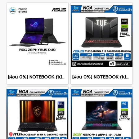
[ผ่อน 0%] NOTEBOOK (โน้ตบุ๊ก) ASUS ROG ZEPHYRUS DUO 16 GX651AX-SR006WA 16" 3K OLED 120Hz Touchscreen/ULTRA 9 386H/64GB/SSD 2TB/RTX 5090/WINDOWS 11+MS OFFICE รับประกันศูนย์ไทย 3ปี
[ผ่อน 0%] NOTEBOOK (โน้ตบุ๊ค) ASUS TUF GAMING A16 FA607NUQ-RL010W - 16" WUXGA 144Hz/RYZEN 7 170/RAM 8GB/SSD 512GB/RTX 4050/WINDOWS 11+MS OFFICE รับประกันศูนย์ไทย 2ปี