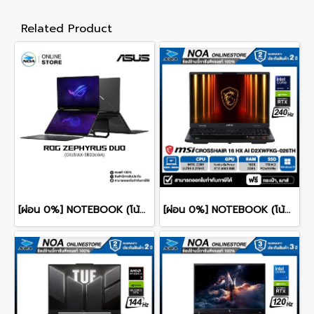
Related Product
[ผ่อน 0%] NOTEBOOK (โน้ตบุ๊ก) ASUS ROG ZEPHYRUS DUO 16 GX651AX-SR006WA 16" 3K OLED 120Hz Touchscreen/ULTRA 9 386H/64GB/SSD 2TB/RTX 5090/WINDOWS 11+MS OFFICE รับประกันศูนย์ไทย 3ปี
[ผ่อน 0%] NOTEBOOK (โน้ตบุ๊ก) MSI CROSSHAIR 16 HX AI D2XWFKG-026TH 16" QHD+ 240Hz/CORE ULTRA 9 275HX/RAM 16GB/SSD 1B/RTX 5060/WINDOWS /11+OFFICE รับประกันศูนย์ไทย 2ปี