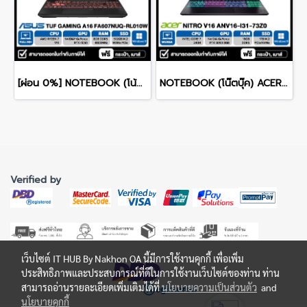
[ผ่อน 0%] NOTEBOOK (โน้ตบุ๊ค) ASUS TUF GAMING A16 FA607NUQ-RL010W - 16" WUXGA 144Hz/RYZEN 7 170/RAM 8GB/SSD 512GB/RTX 4050/WINDOWS 11+MS OFFICE รับประกันศูนย์ไทย 2ปี
NOTEBOOK (โน๊ตบุ๊ค) ACER NITRO V 16 ANV16-I31-73Z0 16-inch WUXGA/CORE 7 240H/16GB/SSD 1TB/RTX 5060/WINDOWS 11 รับประกันซ่อมฟรีถึงบ้าน 3ปี
Verified by
เว็บไซต์ IT HUB By Nakhon OA นี้มีการใช้งานคุกกี้ เพื่อเพิ่ม
ประสิทธิภาพและประสบการณ์ที่ดีในการใช้งานเว็บไซต์ของท่าน ท่าน
สามารถอ่านรายละเอียดเพิ่มเติมได้ที่
นโยบายความเป็นส่วนตัว
and
นโยบายคุกกี้