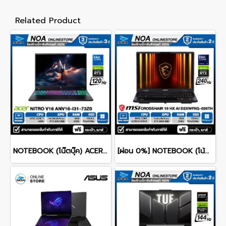
Related Product
NOTEBOOK (โน๊ตบุ๊ค) ACER NITRO V 16 ANV16-I31-73Z0 16-inch WUXGA/CORE 7 240H/16GB/SSD 1TB/RTX 5060/WINDOWS 11 รับประกันซ่อมฟรีถึงบ้าน 3ปี
[ผ่อน 0%] NOTEBOOK (โน้ตบุ๊ก) MSI CROSSHAIR 16 HX AI D2XWFKG-026TH 16" QHD+ 240Hz/CORE ULTRA 9 275HX/RAM 16GB/SSD 1B/RTX 5060/WINDOWS /11+OFFICE รับประกันศูนย์ไทย 2ปี