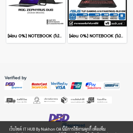
[ผ่อน 0%] NOTEBOOK (โน้ตบุ๊ก) ASUS ROG ZEPHYRUS DUO 16 GX651AX-SR006WA 16" 3K OLED 120Hz Touchscreen/ULTRA 9 386H/64GB/SSD 2TB/RTX 5090/WINDOWS 11+MS OFFICE รับประกันศูนย์ไทย 3ปี
[ผ่อน 0%] NOTEBOOK (โน้ตบุ๊ค) ASUS TUF GAMING A16 FA607NUQ-RL010W - 16" WUXGA 144Hz/RYZEN 7 170/RAM 8GB/SSD 512GB/RTX 4050/WINDOWS 11+MS OFFICE รับประกันศูนย์ไทย 2ปี
Verified by
เว็บไซต์ IT HUB By Nakhon OA นี้มีการใช้งานคุกกี้ เพื่อเพิ่ม