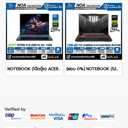
NOTEBOOK (โน๊ตบุ๊ค) ACER NITRO V 16 ANV16-I31-73Z0 16-inch WUXGA/CORE 7 240H/16GB/SSD 1TB/RTX 5060/WINDOWS 11 รับประกันซ่อมฟรีถึงบ้าน 3ปี
[ผ่อน 0%] NOTEBOOK (โน้ตบุ๊ค) ASUS TUF GAMING A16 FA607NUQ-RL010W - 16" WUXGA 144Hz/RYZEN 7 170/RAM 8GB/SSD 512GB/RTX 4050/WINDOWS 11+MS OFFICE รับประกันศูนย์ไทย 2ปี
Verified by