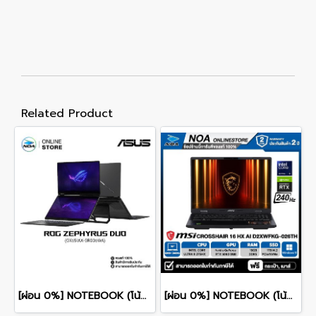
Related Product
[ผ่อน 0%] NOTEBOOK (โน้ตบุ๊ก) ASUS ROG ZEPHYRUS DUO 16 GX651AX-SR006WA 16" 3K OLED 120Hz Touchscreen/ULTRA 9 386H/64GB/SSD 2TB/RTX 5090/WINDOWS 11+MS OFFICE รับประกันศูนย์ไทย 3ปี
[ผ่อน 0%] NOTEBOOK (โน้ตบุ๊ก) MSI CROSSHAIR 16 HX AI D2XWFKG-026TH 16" QHD+ 240Hz/CORE ULTRA 9 275HX/RAM 16GB/SSD 1B/RTX 5060/WINDOWS /11+OFFICE รับประกันศูนย์ไทย 2ปี