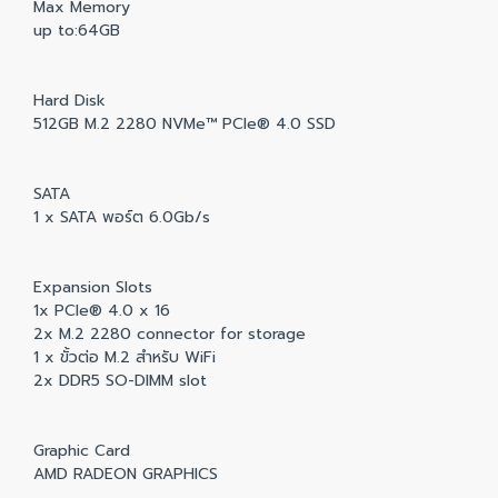
Max Memory
up to:64GB
Hard Disk
512GB M.2 2280 NVMe™ PCIe® 4.0 SSD
SATA
1 x SATA พอร์ต 6.0Gb/s
Expansion Slots
1x PCIe® 4.0 x 16
2x M.2 2280 connector for storage
1 x ขั้วต่อ M.2 สำหรับ WiFi
2x DDR5 SO-DIMM slot
Graphic Card
AMD RADEON GRAPHICS