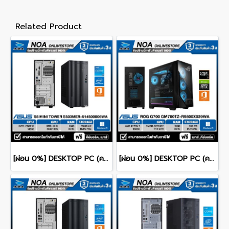
Related Product
[ผ่อน 0%] DESKTOP PC (คอมพิวเตอร์ตั้งโต๊ะ) ASUS S5 Mini Tower S503MER-514500006WA CPU Intel Core i5-14500/ 16GB DDR5 / 512GB NVMe PCIe M.2 SSD / Intel Graphics (Integrated) / Windows 11 Home / Microsoft Office Home 2024
[ผ่อน 0%] DESKTOP PC (คอมพิวเตอร์ตั้งโต๊ะ) ASUS ROG G700 GM700TZ-R9800X039WA RYZEN 7-9800X/32GB/SSD1TB/RTX5070/WINDOWS 11+MS OFFICE รับประกันซ่อมฟรีถึงบ้าน 3ปี