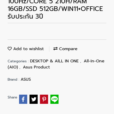
100Hz/CORE 5 210H/RAM
16GB/SSD 512GB/WIN11+OFFICE
รับประกัน 3ปี
Add to wishlist
Compare
DESKTOP & AlLL IN ONE
All-In-One
Categories :
,
(AIO)
Asus Product
,
ASUS
Brand :
Share