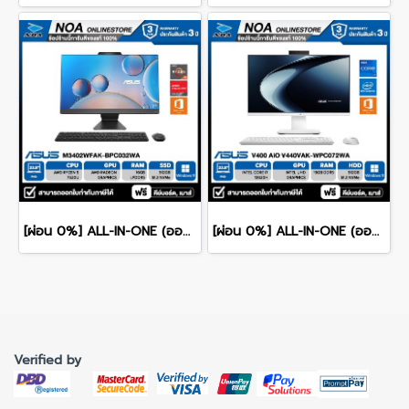
[ผ่อน 0%] ALL-IN-ONE (ออลอินวัน) ASUS M3402WFAK-BPC032WA RYZEN 5-7520U/16GB/512GB/WINDOWS 11+MS OFFICE 23.8" FHD รับประกันซ่อมฟรีถึงบ้าน 3ปี
[ผ่อน 0%] ALL-IN-ONE (ออลอินวัน) ASUS AIO V400 AiO V440VAK-WPC072WA 23.8" FHD/CORE i7-13620H/RAM 16GB/SSD 512GB/WINDOWS 11+MS OFFICE รับประกันซ่อมฟรีถึงบ้าน 3ปี
Verified by