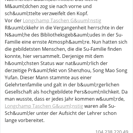
M&auml;dchen zog sie nach vorne und
sch&uuml;ttelte verzweifelt den Kopf.
Vor der
Longchamp Taschen G&uuml;nstig
R&uuml;ckkehr in die Vergangenheit herrschte in der
N&auml;he des Bibliotheksgeb&auml;udes in der Su-
Familie eine ernste Atmosph&auml;re. Nun hatten sich
die gebildetsten Menschen, die die Su-Familie finden
konnte, hier versammelt. Derjenige mit dem
h&ouml;chsten Status war nat&uuml;rlich der
derzeitige Pr&auml;fekt von Shenzhou, Song Mao Song
Yufan. Dieser Mann stammte aus einer
Gelehrtenfamilie und galt in der b&uuml;rgerlichen
Gesellschaft als hochgebildete Pers&ouml;nlichkeit. Da
man wusste, dass er jedes Jahr kommen w&uuml;rde,
Longchamp Taschen G&uuml;nstig
waren alle Su-
Sch&uuml;ler unter der Aufsicht der Lehrer schon
lange vorbereitet.
104.238.220.49