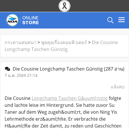
กระดานสนทนา
>
พูดคุยเรื่องคอมพิวเตอร์
>
Die Cousine
Longchamp Taschen Günstig
Die Cousine Longchamp Taschen Günstig
(287 อ่าน)
7 ม.ค. 2569 21:14
แจ้งลบ
Die Cousine
Longchamp Taschen G&uuml;nstig
folgte
und lachte leise im Hintergrund. Sie hatte zuvor Su
Taner auf dem Weg zugeh&ouml;rt, die von Ning Yis
Lehrmethode erz&auml;hlte. Er verbrachte die
H&auml;lfte der Zeit damit, zu reden und Geschichten