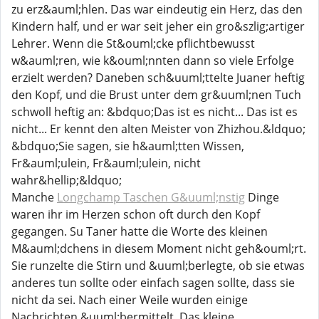
zu erz&auml;hlen. Das war eindeutig ein Herz, das den
Kindern half, und er war seit jeher ein gro&szlig;artiger
Lehrer. Wenn die St&ouml;cke pflichtbewusst
w&auml;ren, wie k&ouml;nnten dann so viele Erfolge
erzielt werden? Daneben sch&uuml;ttelte Juaner heftig
den Kopf, und die Brust unter dem gr&uuml;nen Tuch
schwoll heftig an: &bdquo;Das ist es nicht... Das ist es
nicht... Er kennt den alten Meister von Zhizhou.&ldquo;
&bdquo;Sie sagen, sie h&auml;tten Wissen,
Fr&auml;ulein, Fr&auml;ulein, nicht
wahr&hellip;&ldquo;
Manche
Longchamp Taschen G&uuml;nstig
Dinge
waren ihr im Herzen schon oft durch den Kopf
gegangen. Su Taner hatte die Worte des kleinen
M&auml;dchens in diesem Moment nicht geh&ouml;rt.
Sie runzelte die Stirn und &uuml;berlegte, ob sie etwas
anderes tun sollte oder einfach sagen sollte, dass sie
nicht da sei. Nach einer Weile wurden einige
Nachrichten &uuml;bermittelt. Das kleine