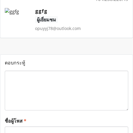
ggfg
ผู้เยี่ยมชม
opuyyj78@outlook.com
ตอบกระทู้
ชื่อผู้โพส
*