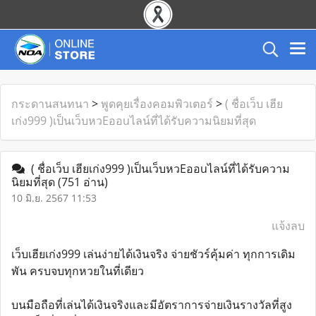
กระดานสนทนา
>
พูดคุยเรื่องคอมพิวเตอร์
>
( ชื่อเว็บ เฮีย
เก่ง999 )เป็นเว็บหวEออuไลน์ที่ได้รับความนิยมที่สุด
( ชื่อเว็บ เฮียเก่ง999 )เป็นเว็บหวEออuไลน์ที่ได้รับความ
นิยมที่สุด
(751 อ่าน)
10 มิ.ย. 2567 11:53
แจ้งลบ
เว็บเฮียเก่ง999 เล่นง่ายได้เงินจริง จ่ายชัวร์คุ้มค่า ทุกการเดิม
พัน ครบจบทุกหวยในที่เดียว
บนมือถือที่เล่นได้เงินจริงและมีอัตราการจ่ายเงินรางวัลที่สูง