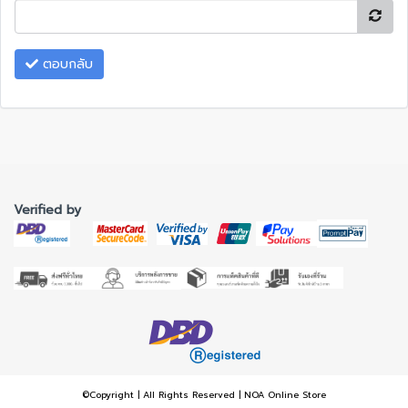
ตอบกลับ
Verified by
©Copyright | All Rights Reserved | NOA Online Store