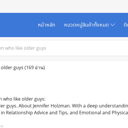
หน้าหลัก
หมวดหมู่สินค้าทั้งหมด
ต
 who like older guys
older guys
(169 อ่าน)
 who like older guys:
r guys. About Jennifer Holzman. With a deep understanding 
 in Relationship Advice and Tips, and Emotional and Physical
<<