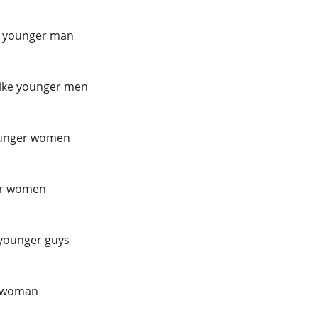
 younger man
ike younger men
ounger women
er women
younger guys
r woman