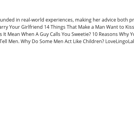
ounded in real-world experiences, making her advice both pra
arry Your Girlfriend 14 Things That Make a Man Want to K
s It Mean When A Guy Calls You Sweetie? 10 Reasons Why Yo
Tell Men. Why Do Some Men Act Like Children? LoveLingoLa