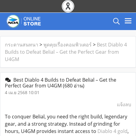
กระดานสนทนา
>
พูดคุยเรื่องคอมพิวเตอร์
>
Best Diablo 4
Builds to Defeat Belial – Get the Perfect Gear from
U4GM
Best Diablo 4 Builds to Defeat Belial – Get the
Perfect Gear from U4GM
(680 อ่าน)
4 เม.ย 2568 10:01
แจ้งลบ
To conquer Belial, you need the right build, legendary
gear, and a strong strategy. Instead of grinding for
hours, U4GM provides instant access to
Diablo 4 gold
,