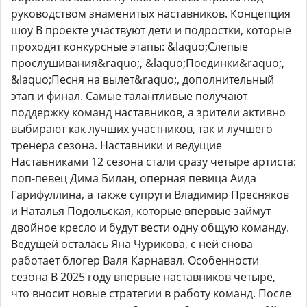
руководством знаменитых наставников. Концепция
шоу В проекте участвуют дети и подростки, которые
проходят конкурсные этапы: &laquo;Слепые
прослушивания&raquo;, &laquo;Поединки&raquo;,
&laquo;Песня на вылет&raquo;, дополнительный
этап и финал. Самые талантливые получают
поддержку команд наставников, а зрители активно
выбирают как лучших участников, так и лучшего
тренера сезона. Наставники и ведущие
Наставниками 12 сезона стали сразу четыре артиста:
поп-певец Дима Билан, оперная певица Аида
Гарифуллина, а также супруги Владимир Пресняков
и Наталья Подольская, которые впервые займут
двойное кресло и будут вести одну общую команду.
Ведущей осталась Яна Чурикова, с ней снова
работает блогер Валя Карнавал. Особенности
сезона В 2025 году впервые наставников четыре,
что вносит новые стратегии в работу команд. После