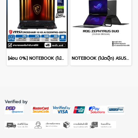
[ผ่อน 0%] NOTEBOOK (โน้ตบุ๊ก) MSI CROSSHAIR 16 HX AI D2XWFKG-026TH 16" QHD+ 240Hz/CORE ULTRA 9 275HX/RAM 16GB/SSD 1B/RTX 5060/WINDOWS /11+OFFICE รับประกันศูนย์ไทย 2ปี
NOTEBOOK (โน้ตบุ๊ก) ASUS ROG ZEPHYRUS DUO 16 GX651AX-SR006WA 16" 3K OLED 120Hz Touchscreen/ULTRA 9 386H/64GB/SSD 2TB/RTX 5090/WINDOWS 11+MS OFFICE รับประกันศูนย์ไทย 3ปี
Verified by