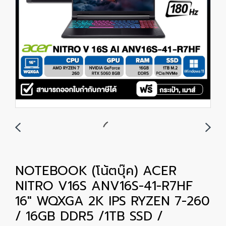
NOTEBOOK (โน้ตบุ๊ค) ACER
NITRO V16S ANV16S-41-R7HF
16″ WQXGA 2K IPS RYZEN 7-260
/ 16GB DDR5 /1TB SSD /