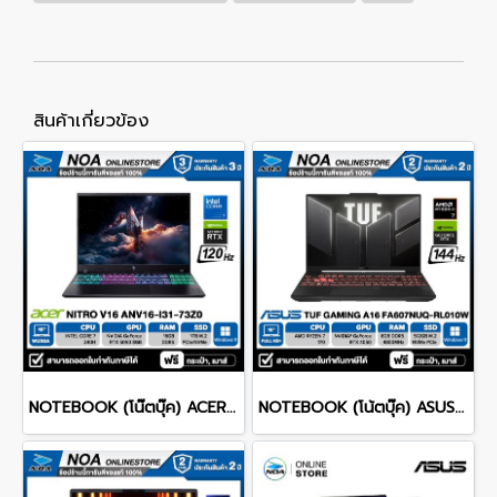
สินค้าเกี่ยวข้อง
NOTEBOOK (โน๊ตบุ๊ค) ACER NITRO V 16 ANV16-I31-73Z0 16-inch WUXGA/CORE 7 240H/16GB/SSD 1TB/RTX 5060/WINDOWS 11 รับประกันซ่อมฟรีถึงบ้าน 3ปี
NOTEBOOK (โน้ตบุ๊ค) ASUS TUF GAMING A16 FA607NUQ-RL010W 16" FHD+ 144Hz/RYZEN 7 170/RAM 8GB/SSD 512GB/RTX4050 รับประกันซ่อมฟรีถึงบ้าน 2ปี