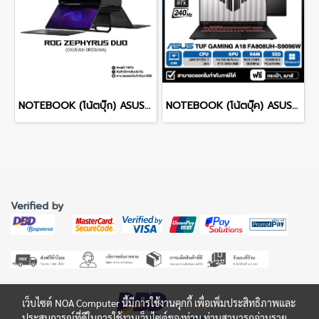
NOTEBOOK (โน้ตบุ๊ก) ASUS ROG ZEPHYRUS DUO 16 GX651AX-SR006WA 16" 3K OLED 120Hz Touchscreen/ULTRA 9 386H/64GB/SSD 2TB/RTX 5090/WINDOWS 11+MS OFFICE รับประกันศูนย์ไทย 3ปี
NOTEBOOK (โน้ตบุ๊ค) ASUS TUF GAMING A18 FA808UH-S9096W 18" 2.5K IPS 240Hz/RYZEN 7 260/16GB/SSD 512GB/RTX 5050/WINDOWS 11 รับประกันซ่อมฟรีถึงบ้าน 3ปี
Verified by
เว็บไซต์ NOA Computer นี้มีการใช้งานคุกกี้ เพื่อเพิ่มประสิทธิภาพและ
ประสบการณ์ที่ดีในการใช้งานเว็บไซต์ของท่าน ท่านสามารถอ่านราย