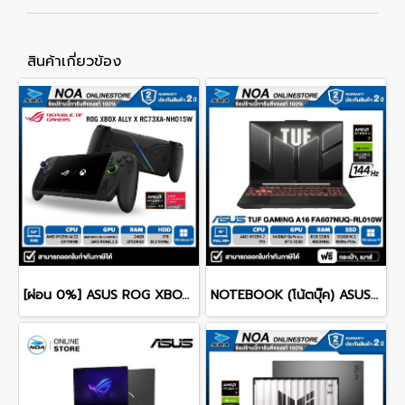
สินค้าเกี่ยวข้อง
[ผ่อน 0%] ASUS ROG XBOX ALLY X RC73XA-NH015W 7.0" FHD 120Hz/AMD RYZEN AI Z2 EXTREME/RAM 24GB/SSD 1TB/WINDOWS 11 รับประกันศูนย์ไทย 2ปี
NOTEBOOK (โน้ตบุ๊ค) ASUS TUF GAMING A16 FA607NUQ-RL010W 16" FHD+ 144Hz/RYZEN 7 170/RAM 8GB/SSD 512GB/RTX4050 รับประกันซ่อมฟรีถึงบ้าน 2ปี