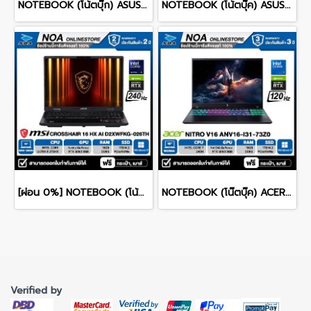
NOTEBOOK (โน้ตบุ๊ก) ASUS ROG ZEPHYRUS DUO 16 GX651AX-SR006WA 16" 3K OLED 120Hz Touchscreen/ULTRA 9 386H/64GB/SSD 2TB/RTX 5090/WINDOWS 11+MS OFFICE รับประกันศูนย์ไทย 3ปี
NOTEBOOK (โน้ตบุ๊ค) ASUS TUF GAMING A16 FA607NUQ-RL010W 16" FHD+ 144Hz/RYZEN 7 170/RAM 8GB/SSD 512GB/RTX4050 รับประกันซ่อมฟรีถึงบ้าน 2ปี
[ผ่อน 0%] NOTEBOOK (โน้ตบุ๊ก) MSI CROSSHAIR 16 HX AI D2XWFKG-026TH 16" QHD+ 240Hz/CORE ULTRA 9 275HX/RAM 16GB/SSD 1B/RTX 5060/WINDOWS /11+OFFICE รับประกันศูนย์ไทย 2ปี
NOTEBOOK (โน๊ตบุ๊ค) ACER NITRO V 16 ANV16-I31-73Z0 16-inch WUXGA/CORE 7 240H/16GB/SSD 1TB/RTX 5060/WINDOWS 11 รับประกันซ่อมฟรีถึงบ้าน 3ปี
Verified by