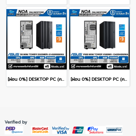
[ผ่อน 0%] DESKTOP PC (คอมพิวเตอร์ตั้งโต๊ะ) ASUS S5 Mini Tower S503MER-514500006WA CPU Intel Core i5-14500/ 16GB DDR5 / 512GB NVMe PCIe M.2 SSD / Intel Graphics (Integrated) / Windows 11 Home / Microsoft Office Home 2024
[ผ่อน 0%] DESKTOP PC (คอมพิวเตอร์ตั้งโต๊ะ) ASUS V500 Mini Tower V500MV-13420H050WA CPU Intel Core i5-13420H/ 16GB DDR4 / 512GB NVMe PCIe M.2 SSD / Intel Graphics (Integrated) / Windows 11 Home / Microsoft Office Home 2024
Verified by