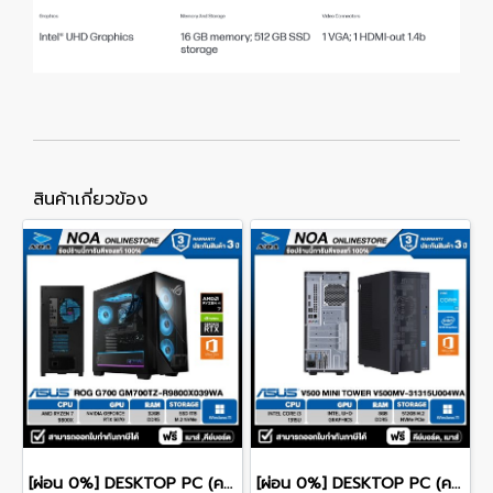
สินค้าเกี่ยวข้อง
[ผ่อน 0%] DESKTOP PC (คอมพิวเตอร์ตั้งโต๊ะ) ASUS ROG G700 GM700TZ-R9800X039WA RYZEN 7-9800X/32GB/SSD1TB/RTX5070/WINDOWS 11+MS OFFICE รับประกันซ่อมฟรีถึงบ้าน 3ปี
[ผ่อน 0%] DESKTOP PC (คอมพิวเตอร์ตั้งโต๊ะ) ASUS V500 Mini Tower V500MV-31315U004WA CPU Intel Core i3-1315U/ 8GB DDR4 / 512GB NVMe PCIe M.2 SSD / Intel Graphics (Integrated) / Windows 11 Home / Microsoft Office Home 2024