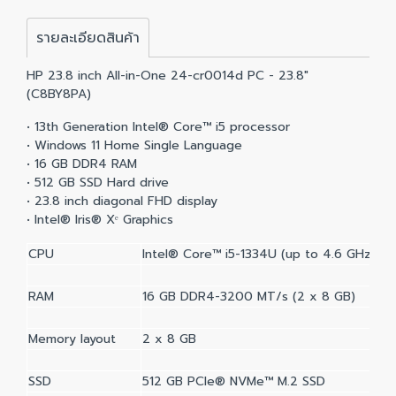
รายละเอียดสินค้า
HP 23.8 inch All-in-One 24-cr0014d PC - 23.8"
(C8BY8PA)
• 13th Generation Intel® Core™ i5 processor
• Windows 11 Home Single Language
• 16 GB DDR4 RAM
• 512 GB SSD Hard drive
• 23.8 inch diagonal FHD display
• Intel® Iris® Xᵉ Graphics
CPU
Intel® Core™ i5-1334U (up to 4.6 GHz wit
RAM
16 GB DDR4-3200 MT/s (2 x 8 GB)
Memory layout
2 x 8 GB
SSD
512 GB PCIe® NVMe™ M.2 SSD