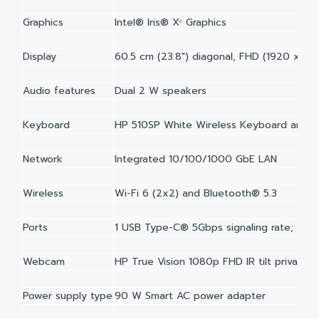
Graphics
Intel® Iris® Xᵉ Graphics
Display
60.5 cm (23.8") diagonal, FHD (1920 x 108
Audio features
Dual 2 W speakers
Keyboard
HP 510SP White Wireless Keyboard and
Network
Integrated 10/100/1000 GbE LAN
Wireless
Wi-Fi 6 (2x2) and Bluetooth® 5.3
Ports
1 USB Type-C® 5Gbps signaling rate; 2 U
Webcam
HP True Vision 1080p FHD IR tilt privacy 
Power supply type
90 W Smart AC power adapter