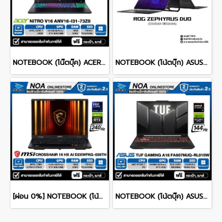
NOTEBOOK (โน๊ตบุ๊ค) ACER NITRO V 16 ANV16-I31-73Z0 16-inch WUXGA/CORE 7 240H/16GB/SSD 1TB/RTX 5060/WINDOWS 11 รับประกันซ่อมฟรีถึงบ้าน 3ปี
NOTEBOOK (โน้ตบุ๊ก) ASUS ROG ZEPHYRUS DUO 16 GX651AX-SR006WA 16" 3K OLED 120Hz Touchscreen/ULTRA 9 386H/64GB/SSD 2TB/RTX 5090/WINDOWS 11+MS OFFICE รับประกันศูนย์ไทย 3ปี
[ผ่อน 0%] NOTEBOOK (โน้ตบุ๊ก) MSI CROSSHAIR 16 HX AI D2XWFKG-026TH 16" QHD+ 240Hz/CORE ULTRA 9 275HX/RAM 16GB/SSD 1B/RTX 5060/WINDOWS /11+OFFICE รับประกันศูนย์ไทย 2ปี
NOTEBOOK (โน้ตบุ๊ค) ASUS TUF GAMING A16 FA607NUQ-RL010W 16" FHD+ 144Hz/RYZEN 7 170/RAM 8GB/SSD 512GB/RTX4050 รับประกันซ่อมฟรีถึงบ้าน 2ปี