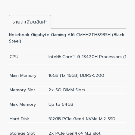
รายละเอียดสินค้า
Notebook Gigabyte Gaming A16 CMHH2TH893SH (Black
Steel)
CPU
Intel® Core™ i5-13420H Processors (13th 
Main Memory
16GB (1x 16GB) DDR5-5200
Memory Slot
2x SO-DIMM Slots
Max Memory
Up to 64GB
Hard Disk
512GB PCIe Gen4 NVMe M.2 SSD
Storage Slot
2x PCIe Gen4x4 M.2 slot