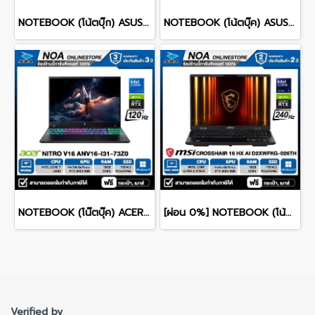
NOTEBOOK (โน้ตบุ๊ก) ASUS ROG ZEPHYRUS DUO 16 GX651AX-SR006WA 16" 3K OLED 120Hz Touchscreen/ULTRA 9 386H/64GB/SSD 2TB/RTX 5090/WINDOWS 11+MS OFFICE รับประกันศูนย์ไทย 3ปี
NOTEBOOK (โน้ตบุ๊ค) ASUS TUF GAMING A16 FA607NUQ-RL010W 16" FHD+ 144Hz/RYZEN 7 170/RAM 8GB/SSD 512GB/RTX4050 รับประกันซ่อมฟรีถึงบ้าน 2ปี
NOTEBOOK (โน๊ตบุ๊ค) ACER NITRO V 16 ANV16-I31-73Z0 16-inch WUXGA/CORE 7 240H/16GB/SSD 1TB/RTX 5060/WINDOWS 11 รับประกันซ่อมฟรีถึงบ้าน 3ปี
[ผ่อน 0%] NOTEBOOK (โน้ตบุ๊ก) MSI CROSSHAIR 16 HX AI D2XWFKG-026TH 16" QHD+ 240Hz/CORE ULTRA 9 275HX/RAM 16GB/SSD 1B/RTX 5060/WINDOWS /11+OFFICE รับประกันศูนย์ไทย 2ปี
Verified by