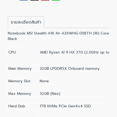
รายละเอียดสินค้า
Notebook MSI Stealth A16 AI+ A3XWHG-058TH (16) Core
Black
CPU
AMD Ryzen AI 9 HX 370 (2.0GHz up to 5.1
Main Memory
32GB LPDDR5X Onboard memory
Memory Slot
None
Max Memory
32GB (Max)
Hard Disk
1TB NVMe PCIe Gen4x4 SSD