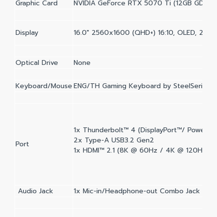
Graphic Card
NVIDIA GeForce RTX 5070 Ti (12GB GDDR7
Display
16.0" 2560x1600 (QHD+) 16:10, OLED, 240
Optical Drive
None
Keyboard/Mouse
ENG/TH Gaming Keyboard by SteelSeries w
1x Thunderbolt™ 4 (DisplayPort™/ Power Del
2x Type-A USB3.2 Gen2
Port
1x HDMI™ 2.1 (8K @ 60Hz / 4K @ 120Hz)
Audio Jack
1x Mic-in/Headphone-out Combo Jack