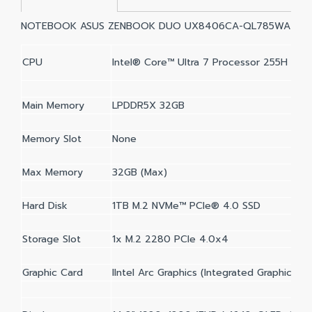
NOTEBOOK ASUS ZENBOOK DUO UX8406CA-QL785WA
CPU
Intel® Core™ Ultra 7 Processor 255H 2.0 
Main Memory
LPDDR5X 32GB
Memory Slot
None
Max Memory
32GB (Max)
Hard Disk
1TB M.2 NVMe™ PCIe® 4.0 SSD
Storage Slot
1x M.2 2280 PCIe 4.0x4
Graphic Card
IIntel Arc Graphics (Integrated Graphics)