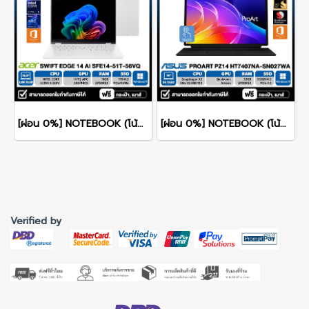
[ผ่อน 0%] NOTEBOOK (โน้ตบุ๊ก) ACER SWIFT 14 SFE14-51T-56VQ 14" 2.8K OLED/CORE ULTRA 5-226V/16GB/SSD 1TB/WINDOWS 11+MS OFFICE รับประกันศูนย์ไทย 3ปี
[ผ่อน 0%] NOTEBOOK (โน้ตบุ๊ค) ASUS PROART PZ14 HT7407NA-SN027WA 14" Touch Screen/Snapdragon X2 Elite/RAM 32GB/SSD 512GB/WINDOWS 11+MS OFFICE รับประกันศูนย์ไทย 3ปี
Verified by