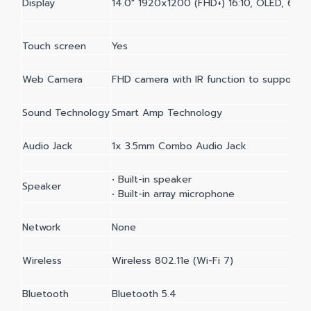
Display
14.0" 1920x1200 (FHD+) 16:10, OLED, 60Hz
Touch screen
Yes
Web Camera
FHD camera with IR function to support W
Sound Technology
Smart Amp Technology
Audio Jack
1x 3.5mm Combo Audio Jack
• Built-in speaker
Speaker
• Built-in array microphone
Network
None
Wireless
Wireless 802.11e (Wi-Fi 7)
Bluetooth
Bluetooth 5.4