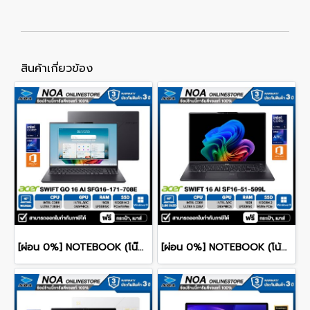
สินค้าเกี่ยวข้อง
[ผ่อน 0%] NOTEBOOK (โน๊ตบุ๊ค) ACER SWIFT GO 16 AI SFG16-I71-708E 16" WUXGA/ULTRA 7 385H/16GB/SSD 512GB/WINDOWS 11+MS OFFICE รับประกันซ่อมฟรีถึงบ้าน 3ปี
[ผ่อน 0%] NOTEBOOK (โน้ตบุ๊ก) ACER SWIFT 16 AI SF16-51-599L - ICE BLACK 16" 2.8K OLED/CORE ULTRA 5-226V/16GB/SSD 512GB/WINDOWS 11+MS OFFICE รับประกันศูนย์ไทย 3ปี