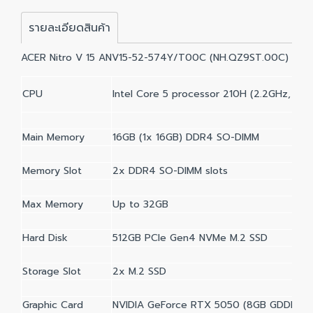
รายละเอียดสินค้า
ACER Nitro V 15 ANV15-52-574Y/T00C (NH.QZ9ST.00C)
CPU
Intel Core 5 processor 210H (2.2GHz, up 
Main Memory
16GB (1x 16GB) DDR4 SO-DIMM
Memory Slot
2x DDR4 SO-DIMM slots
Max Memory
Up to 32GB
Hard Disk
512GB PCIe Gen4 NVMe M.2 SSD
Storage Slot
2x M.2 SSD
Graphic Card
NVIDIA GeForce RTX 5050 (8GB GDDR7)