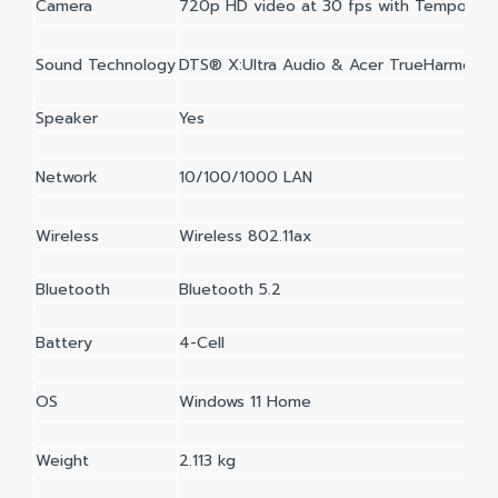
Camera
720p HD video at 30 fps with Temporal N
Sound Technology
DTS® X:Ultra Audio & Acer TrueHarmony 
Speaker
Yes
Network
10/100/1000 LAN
Wireless
Wireless 802.11ax
Bluetooth
Bluetooth 5.2
Battery
4-Cell
OS
Windows 11 Home
Weight
2.113 kg