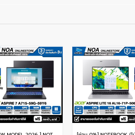
[ NEW MODEL 2026 ] NOTEBOOK (โน๊ตบุ๊ค) ACER ASPIRE 7 A715-59G-59Y6 15.6" FHD 144Hz/CORE 5-210H/16GB/SSD 512GB/RTX3050 รับประกันซ่อมฟรีถึงบ้าน 3ปี