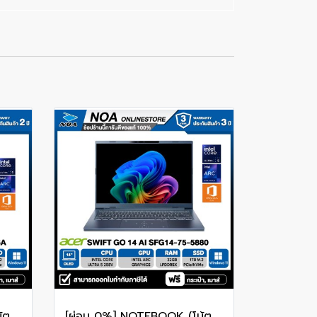
[ผ่อน 0%] NOTEBOOK (โน้ตบุ๊ค) ACER ASPIRE LITE 16 AL16-71P-506A 16" WUXGA/CORE 5 125H/RAM 16GB/SSD 512GB/RWINDOWS 11+MS OFFICE รับประกันศูนย์ไทย 2ปี
[ผ่อน 0%] NOTEBOOK (โน้ตบุ๊ก) ACER SWIFT GO 14 AI SFG14-75-5880 14" OLED /CORE ULTRA 5 228V/RAM 32GB/SSD 1TB/WINDOWS 11+OFFICE รับประกันศูนย์ไทย 3ปี