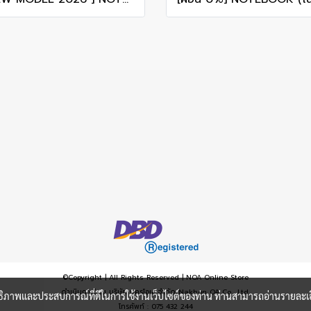
©Copyright | All Rights Reserved | NOA Online Store
ดำเนินการโดย บริษัท นครโอเอ จำกัด Nakhon OA Co., Ltd.
ะสิทธิภาพและประสบการณ์ที่ดีในการใช้งานเว็บไซต์ของท่าน ท่านสามารถอ่านรายละเอ
โทรศัพท์ : 075 432 244