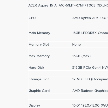
ACER Aspire 16 AI A16-61MT-R7MF/T003 (NX.JN
CPU
AMD Ryzen AI 5 340 
Main Memory
16GB LPDDR5X Onbo
Memory Slot
None
Max Memory
16GB (Max)
Hard Disk
512GB PCIe Gen4 NV
Storage Slot
1x M.2 SSD (Occupied
Graphic Card
AMD Radeon Graphics 
Display
16.0" 1920x1200 (WUX