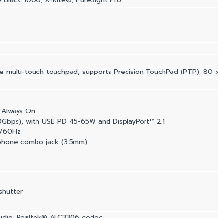
 Black 1000, X-Rite®, PureSight Pro
ce multi-touch touchpad, supports Precision TouchPad (PTP), 80 x 
 Always On
bps), with USB PD 45-65W and DisplayPort™ 2.1
K/60Hz
phone combo jack (3.5mm)
shutter
Audio, Realtek® ALC3306 codec