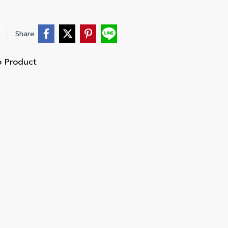
Share
o Product