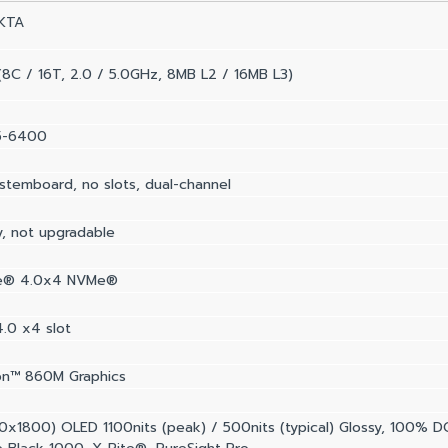
7KTA
8C / 16T, 2.0 / 5.0GHz, 8MB L2 / 16MB L3)
5-6400
stemboard, no slots, dual-channel
, not upgradable
Ie® 4.0x4 NVMe®
.0 x4 slot
n™ 860M Graphics
1800) OLED 1100nits (peak) / 500nits (typical) Glossy, 100% DCI