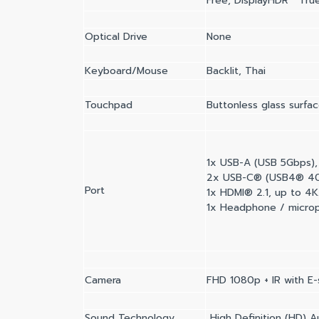
Free, DisplayHDR™ True
Optical Drive
None
Keyboard/Mouse
Backlit, Thai
Touchpad
Buttonless glass surfa
1x USB-A (USB 5Gbps),
2x USB-C® (USB4® 40G
Port
1x HDMI® 2.1, up to 4
1x Headphone / micro
Camera
FHD 1080p + IR with E-
Sound Technology
High Definition (HD) 