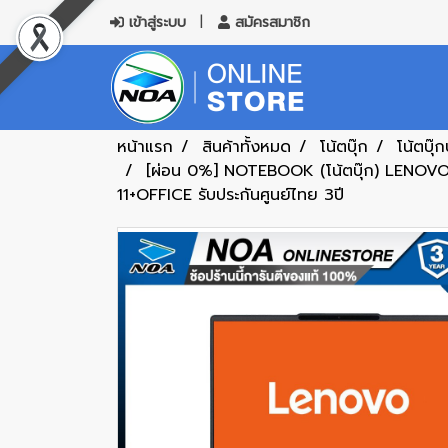
เข้าสู่ระบบ
สมัครสมาชิก
หน้าแรก
สินค้าทั้งหมด
โน้ตบุ๊ก
โน้ตบุ๊
[ผ่อน 0%] NOTEBOOK (โน้ตบุ๊ก) LEN
11+OFFICE รับประกันศูนย์ไทย 3ปี