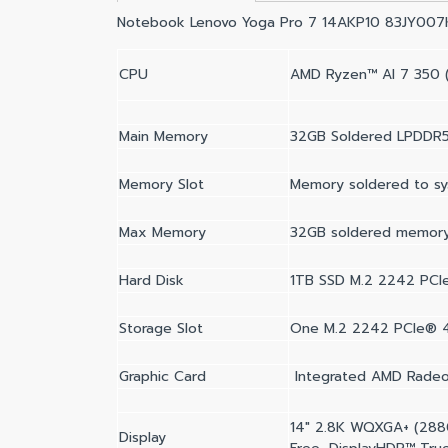
Notebook Lenovo Yoga Pro 7 14AKP10 83JY00
CPU
AMD Ryzen™ AI 7 350 (
Main Memory
32GB Soldered LPDDR
Memory Slot
Memory soldered to sy
Max Memory
32GB soldered memory
Hard Disk
1TB SSD M.2 2242 PC
Storage Slot
One M.2 2242 PCIe® 4
Graphic Card
Integrated AMD Radeo
14" 2.8K WQXGA+ (2880x
Display