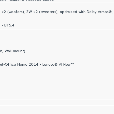
 x2 (woofers), 2W x2 (tweeters), optimized with Dolby Atmos®, 
 + BT5.4
n, Wall-mount)
it+Office Home 2024 + Lenovo® AI Now**