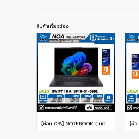
สินค้าเกี่ยวข้อง
[ผ่อน 0%] NOTEBOOK (โน้ตบุ๊ก) ACER SWIFT 16 AI SF16-51-599L - ICE BLACK 16" 2.8K OLED/CORE ULTRA 5-226V/16GB/SSD 512GB/WINDOWS 11+MS OFFICE รับประกันศูนย์ไทย 3ปี