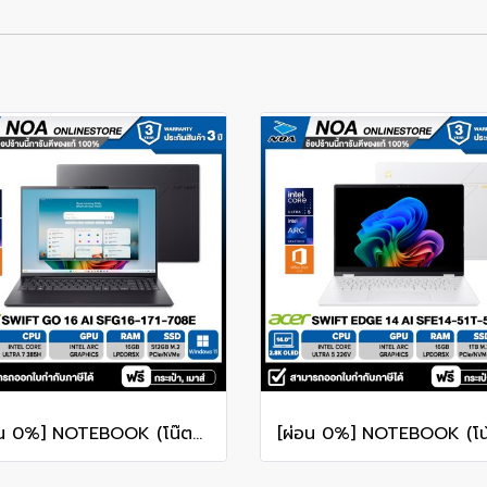
[ผ่อน 0%] NOTEBOOK (โน๊ตบุ๊ค) ACER SWIFT GO 16 AI SFG16-I71-708E 16" WUXGA/ULTRA 7 385H/16GB/SSD 512GB/WINDOWS 11+MS OFFICE รับประกันซ่อมฟรีถึงบ้าน 3ปี