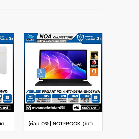
[ผ่อน 0%] NOTEBOOK (โน้ตบุ๊ก) ACER SWIFT 14 SFE14-51T-56VQ 14" 2.8K OLED/CORE ULTRA 5-226V/16GB/SSD 1TB/WINDOWS 11+MS OFFICE รับประกันศูนย์ไทย 3ปี
[ผ่อน 0%] NOTEBOOK (โน้ตบุ๊ค) ASUS PROART PZ14 HT7407NA-SN027WA 14" Touch Screen/Snapdragon X2 Elite/RAM 32GB/SSD 512GB/WINDOWS 11+MS OFFICE รับประกันศูนย์ไทย 3ปี