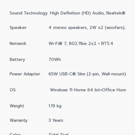
Sound Technology
High Definition (HD) Audio, Realtek® A
Speaker
4 stereo speakers, 2W x2 (woofers), 2W 
Network
Wi-Fi® 7, 802.11be 2x2 + BT5.4
Battery
70Wh
Power Adapter
65W USB-C® Slim (2-pin, Wall-mount)
OS
Windows 11 Home 64 bit+Office Home 20
Weight
1.19 kg
Warranty
3 Years
Color
Tidal Teal