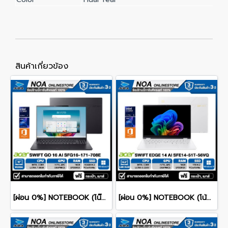
สินค้าเกี่ยวข้อง
[ผ่อน 0%] NOTEBOOK (โน๊ตบุ๊ค) ACER SWIFT GO 16 AI SFG16-I71-708E 16" WUXGA/ULTRA 7 385H/16GB/SSD 512GB/WINDOWS 11+MS OFFICE รับประกันซ่อมฟรีถึงบ้าน 3ปี
[ผ่อน 0%] NOTEBOOK (โน้ตบุ๊ก) ACER SWIFT 14 SFE14-51T-56VQ 14" 2.8K OLED/CORE ULTRA 5-226V/16GB/SSD 1TB/WINDOWS 11+MS OFFICE รับประกันศูนย์ไทย 3ปี