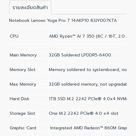
รายละเอียดสินค้า
Notebook Lenovo Yoga Pro 7 14AKP10 83JY007KTA
CPU
AMD Ryzen™ AI 7 350 (8C / 16T, 2.0 / 5.
Main Memory
32GB Soldered LPDDR5-6400
Memory Slot
Memory soldered to systemboard, no slot
Max Memory
32GB soldered memory, not upgradable
Hard Disk
1TB SSD M.2 2242 PCIe® 4.0x4 NVMe®
Storage Slot
One M.2 2242 PCIe® 4.0 x4 slot
Graphic Card
Integrated AMD Radeon™ 860M Graphics