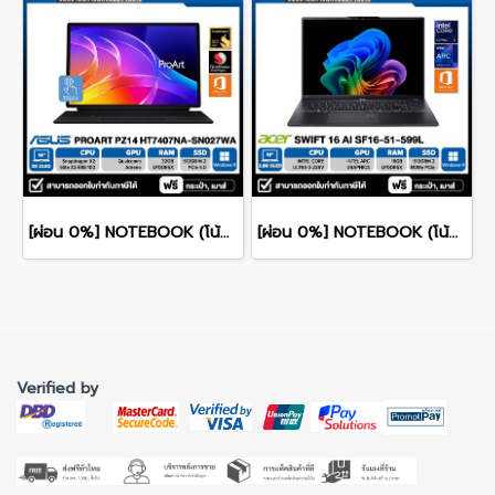
[ผ่อน 0%] NOTEBOOK (โน้ตบุ๊ค) ASUS PROART PZ14 HT7407NA-SN027WA 14" Touch Screen/Snapdragon X2 Elite/RAM 32GB/SSD 512GB/WINDOWS 11+MS OFFICE รับประกันศูนย์ไทย 3ปี
[ผ่อน 0%] NOTEBOOK (โน้ตบุ๊ก) ACER SWIFT 16 AI SF16-51-599L - ICE BLACK 16" 2.8K OLED/CORE ULTRA 5-226V/16GB/SSD 512GB/WINDOWS 11+MS OFFICE รับประกันศูนย์ไทย 3ปี
Verified by