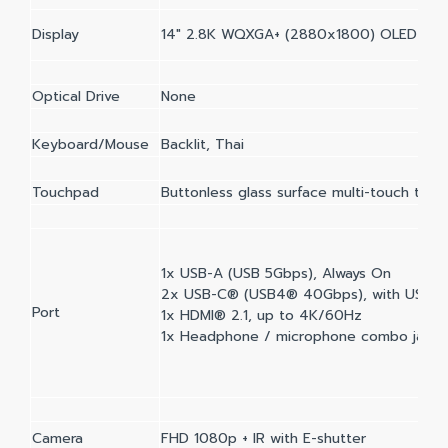
Display
14" 2.8K WQXGA+ (2880x1800) OLED 1100nit
Optical Drive
None
Keyboard/Mouse
Backlit, Thai
Touchpad
Buttonless glass surface multi-touch touc
1x USB-A (USB 5Gbps), Always On
2x USB-C® (USB4® 40Gbps), with USB PD
Port
1x HDMI® 2.1, up to 4K/60Hz
1x Headphone / microphone combo jack 
Camera
FHD 1080p + IR with E-shutter