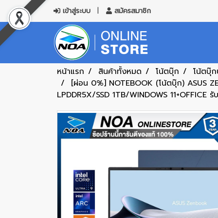
เข้าสู่ระบบ
สมัครสมาชิก
หน้าแรก
สินค้าทั้งหมด
โน้ตบุ๊ก
โน้ตบุ๊
[ผ่อน 0%] NOTEBOOK (โน้ตบุ๊ก) ASU
LPDDR5X/SSD 1TB/WINDOWS 11+OFFICE รับปร