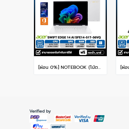
[ผ่อน 0%] NOTEBOOK (โน้ตบุ๊ก) ACER SWIFT 14 SFE14-51T-56VQ 14" 2.8K OLED/CORE ULTRA 5-226V/16GB/SSD 1TB/WINDOWS 11+MS OFFICE รับประกันศูนย์ไทย 3ปี
Verified by