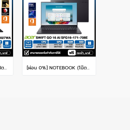
[ผ่อน 0%] NOTEBOOK (โน้ตบุ๊ค) ASUS PROART PZ14 HT7407NA-SN027WA 14" Touch Screen/Snapdragon X2 Elite/RAM 32GB/SSD 512GB/WINDOWS 11+MS OFFICE รับประกันศูนย์ไทย 3ปี
[ผ่อน 0%] NOTEBOOK (โน๊ตบุ๊ค) ACER SWIFT GO 16 AI SFG16-I71-708E 16" WUXGA/ULTRA 7 385H/16GB/SSD 512GB/WINDOWS 11+MS OFFICE รับประกันซ่อมฟรีถึงบ้าน 3ปี