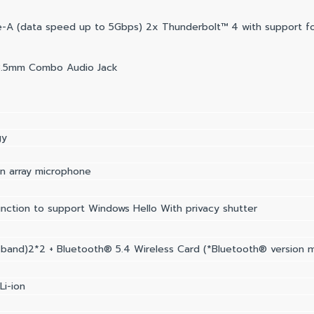
e-A (data speed up to 5Gbps) 2x Thunderbolt™ 4 with support for
 3.5mm Combo Audio Jack
gy
-in array microphone
nction to support Windows Hello With privacy shutter
i-band)2*2 + Bluetooth® 5.4 Wireless Card (*Bluetooth® version m
Li-ion