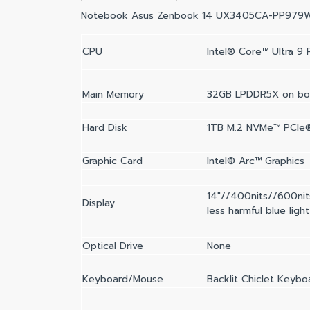
Notebook Asus Zenbook 14 UX3405CA-PP979
CPU
Intel® Core™ Ultra 9
Main Memory
32GB LPDDR5X on bo
Hard Disk
1TB M.2 NVMe™ PCIe
Graphic Card
Intel® Arc™ Graphics
14"//400nits//600nit
Display
less harmful blue light
Optical Drive
None
Keyboard/Mouse
Backlit Chiclet Keybo