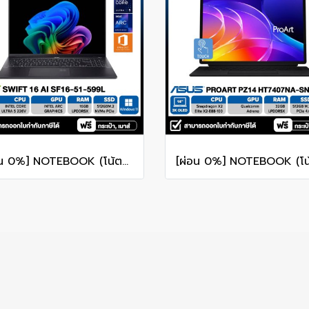
[ผ่อน 0%] NOTEBOOK (โน้ตบุ๊ก) ACER SWIFT 16 AI SF16-51-599L - ICE BLACK 16" 2.8K OLED/CORE ULTRA 5-226V/16GB/SSD 512GB/WINDOWS 11+MS OFFICE รับประกันศูนย์ไทย 3ปี