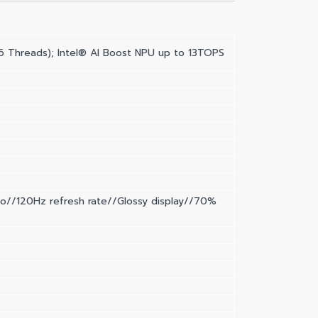
6 Threads); Intel® AI Boost NPU up to 13TOPS
o//120Hz refresh rate//Glossy display//70%