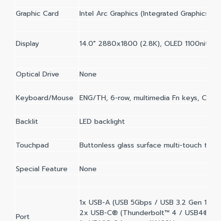
Graphic Card
Intel Arc Graphics (Integrated Graphics)
Display
14.0" 2880x1800 (2.8K), OLED 1100nits (p
Optical Drive
None
Keyboard/Mouse
ENG/TH, 6-row, multimedia Fn keys, Copil
Backlit
LED backlight
Touchpad
Buttonless glass surface multi-touch tou
Special Feature
None
1x USB-A (USB 5Gbps / USB 3.2 Gen 1), A
2x USB-C® (Thunderbolt™ 4 / USB4® 40Gb
Port