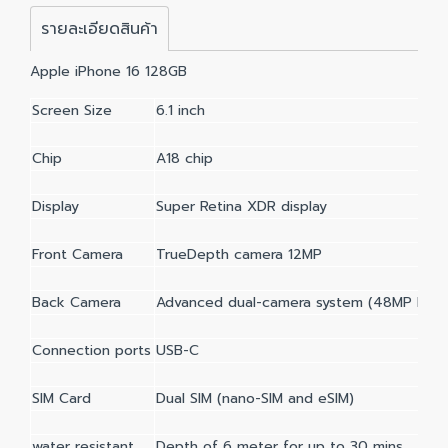
รายละเอียดสินค้า
Apple iPhone 16 128GB
Screen Size
6.1 inch
Chip
A18 chip
Display
Super Retina XDR display
Front Camera
TrueDepth camera 12MP
Back Camera
Advanced dual-camera system (48MP Fusio
Connection ports
USB-C
SIM Card
Dual SIM (nano-SIM and eSIM)
water resistant
Depth of 6 meter for up to 30 mins