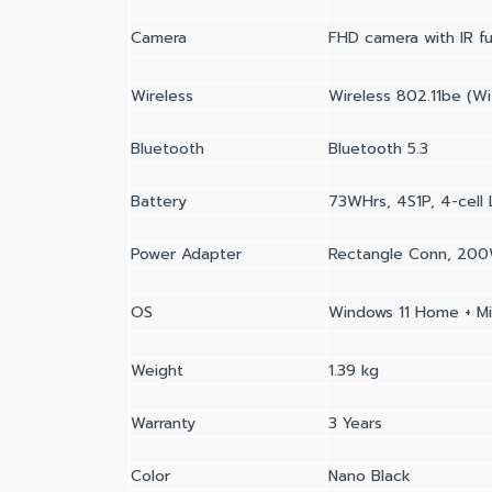
Camera
FHD camera with IR f
Wireless
Wireless 802.11be (Wi
Bluetooth
Bluetooth 5.3
Battery
73WHrs, 4S1P, 4-cell L
Power Adapter
Rectangle Conn, 200
OS
Windows 11 Home + Mi
Weight
1.39 kg
Warranty
3 Years
Color
Nano Black