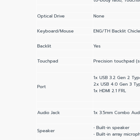
to-body ratio, Touchs
Optical Drive
None
Keyboard/Mouse
ENG/TH Backlit Chicl
Backlit
Yes
Touchpad
Precision touchpad (s
1x USB 3.2 Gen 2 Typ
2x USB 4.0 Gen 3 Typ
Port
1x HDMI 2.1 FRL
Audio Jack
1x 3.5mm Combo Audi
• Built-in speaker
Speaker
• Built-in array micro