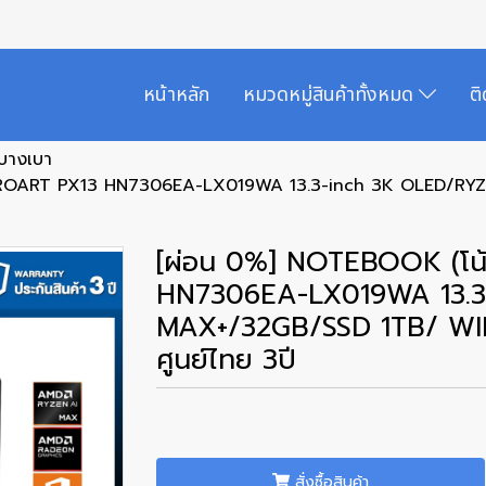
หน้าหลัก
หมวดหมู่สินค้าทั้งหมด
ต
กบางเบา
S PROART PX13 HN7306EA-LX019WA 13.3-inch 3K OLED/R
[ผ่อน 0%] NOTEBOOK (โน
HN7306EA-LX019WA 13.3
MAX+/32GB/SSD 1TB/ WIN
ศูนย์ไทย 3ปี
สั่งซื้อสินค้า