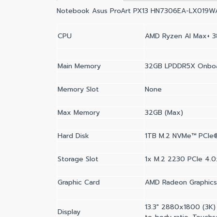
Notebook Asus ProArt PX13 HN7306EA-LX019WA
CPU
AMD Ryzen Al Max+ 3
Main Memory
32GB LPDDR5X Onbo
Memory Slot
None
Max Memory
32GB (Max)
Hard Disk
1TB M.2 NVMe™ PCIe
Storage Slot
1x M.2 2230 PCIe 4.
Graphic Card
AMD Radeon Graphics 
13.3" 2880x1800 (3K)
Display