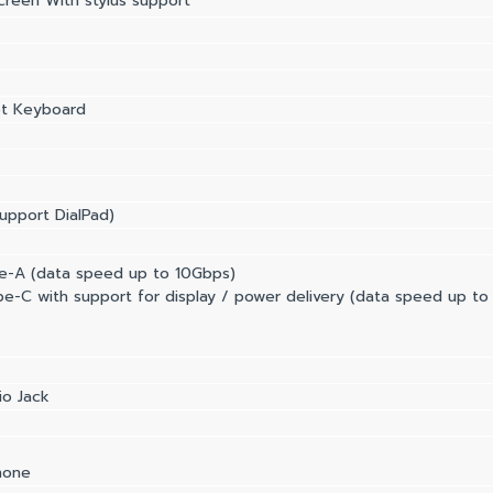
creen With stylus support
et Keyboard
upport DialPad)
e-A (data speed up to 10Gbps)
e-C with support for display / power delivery (data speed up t
o Jack
phone