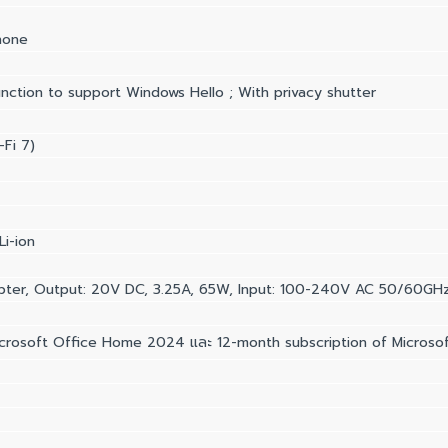
phone
nction to support Windows Hello ; With privacy shutter
-Fi 7)
Li-ion
er, Output: 20V DC, 3.25A, 65W, Input: 100-240V AC 50/60GHz 
crosoft Office Home 2024 และ 12-month subscription of Microsof