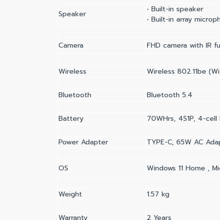
• Built-in speaker
Speaker
• Built-in array micro
Camera
FHD camera with IR fu
Wireless
Wireless 802.11be (Wi
Bluetooth
Bluetooth 5.4
Battery
70WHrs, 4S1P, 4-cell 
Power Adapter
TYPE-C, 65W AC Adapt
OS
Windows 11 Home , Mi
Weight
1.57 kg
Warranty
2 Years