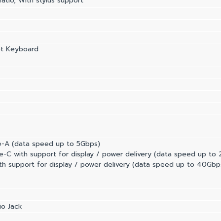
tio, With stylus support
et Keyboard
e-A (data speed up to 5Gbps)
e-C with support for display / power delivery (data speed up to
th support for display / power delivery (data speed up to 40Gbp
o Jack