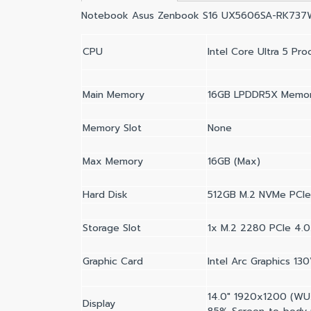
Notebook Asus Zenbook S16 UX5606SA-RK73
CPU
Intel Core Ultra 5 Pr
Main Memory
16GB LPDDR5X Memor
Memory Slot
None
Max Memory
16GB (Max)
Hard Disk
512GB M.2 NVMe PCIe
Storage Slot
1x M.2 2280 PCIe 4.
Graphic Card
Intel Arc Graphics 13
14.0" 1920x1200 (WUX
Display