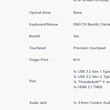
85% Screen-to-body ra
Optical Drive
None
Keyboard/Mouse
ENG/TH Backlit Chicl
Backlit
Yes
Touchpad
Precision touchpad
Finger Print
N/A
1x USB 3.2 Gen 1 Typ
1x USB 3.2 Gen 2 Typ
Port
1x Thunderbolt™ 4 wi
1x HDMI 2.1 TMDS
Audio Jack
1x 3.5mm Combo Audi