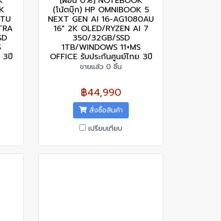
K
[ผ่อน 0%] NOTEBOOK
OK
(โน้ตบุ๊ก) HP OMNIBOOK 5
9TU
NEXT GEN AI 16-AG1080AU
TRA
16" 2K OLED/RYZEN AI 7
SD
350/32GB/SSD
S
1TB/WINDOWS 11+MS
 3ปี
OFFICE รับประกันศูนย์ไทย 3ปี
ขายแล้ว 0 ชิ้น
฿44,990
สั่งซื้อสินค้า
เปรียบเทียบ