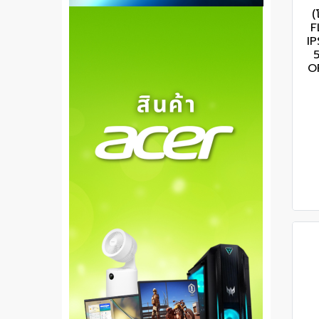
(
F
I
OF