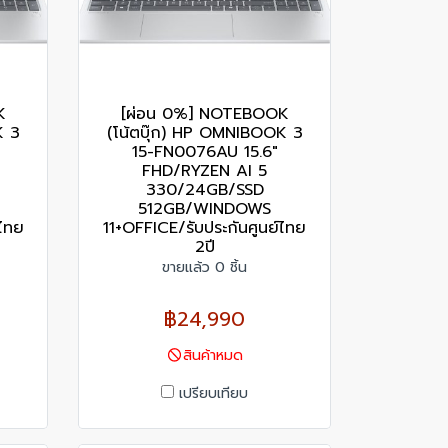
K
[ผ่อน 0%] NOTEBOOK
K 3
(โน้ตบุ๊ก) HP OMNIBOOK 3
15-FN0076AU 15.6"
FHD/RYZEN AI 5
330/24GB/SSD
512GB/WINDOWS
์ไทย
11+OFFICE/รับประกันศูนย์ไทย
2ปี
ขายแล้ว 0 ชิ้น
฿24,990
สินค้าหมด
เปรียบเทียบ