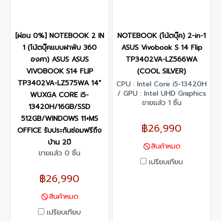
[ผ่อน 0%] NOTEBOOK 2 IN
NOTEBOOK (โน้ตบุ๊ค) 2-in-1
1 (โน้ตบุ๊คแบบฝาพับ 360
ASUS Vivobook S 14 Flip
องศา) ASUS ASUS
TP3402VA-LZ566WA
VIVOBOOK S14 FLIP
(COOL SILVER)
TP3402VA-LZ575WA 14"
CPU : Intel Core i5-13420H
/ GPU : Intel UHD Graphics
WUXGA CORE i5-
/ RAM : 8GB DDR4 on
ขายแล้ว 1 ชิ้น
13420H/16GB/SSD
board 8GB DDR4 SO-DIMM
512GB/WINDOWS 11+MS
/ SSD : 512GB M.2 NVMe
฿26,990
OFFICE รับประกันซ่อมฟรีถึง
PCIe 4.0 / Display :14.0-
inch, WUXGA (1920 x
บ้าน 2ปี
สินค้าหมด
1200) 16:10 aspect ratio,
ขายแล้ว 0 ชิ้น
IPS-level Panel,Touch
เปรียบเทียบ
screen / Windows 11 Home
฿26,990
/ Microsoft Office Home
2024 + Microsoft 365 Basic
สินค้าหมด
/ warranty : 2 Years
เปรียบเทียบ