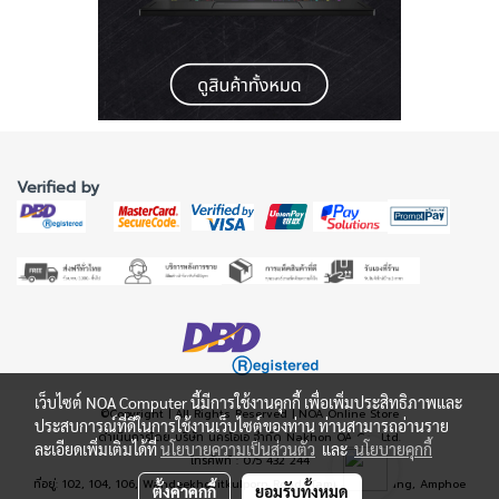
Verified by
เว็บไซต์ NOA Computer นี้มีการใช้งานคุกกี้ เพื่อเพิ่มประสิทธิภาพและ
©Copyright | All Rights Reserved | NOA Online Store
ประสบการณ์ที่ดีในการใช้งานเว็บไซต์ของท่าน ท่านสามารถอ่านราย
ดำเนินการโดย บริษัท นครโอเอ จำกัด Nakhon OA Co., Ltd.
ละเอียดเพิ่มเติมได้ที่
นโยบายความเป็นส่วนตัว
และ
นโยบายคุกกี้
โทรศัพท์ : 075 432 244
ที่อยู่: 102, 104, 106, Wandeekhositkulporn Road, Tambon Naimung, Amphoe
ตั้งค่าคุกกี้
ยอมรับทั้งหมด