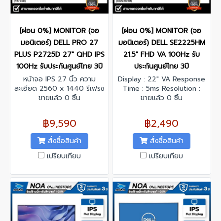
[ผ่อน 0%] MONITOR (จอ
[ผ่อน 0%] MONITOR (จอ
มอนิเตอร์) DELL PRO 27
มอนิเตอร์) DELL SE2225HM
PLUS P2725D 27" QHD IPS
21.5" FHD VA 100Hz รับ
100Hz รับประกันศูนย์ไทย 3ปี
ประกันศูนย์ไทย 3ปี
หน้าจอ IPS 27 นิ้ว ความ
Display : 22" VA Response
ละเอียด 2560 x 1440 รีเฟรช
Time : 5ms Resolution :
เรทสูงสุด 100 Hz
ขายแล้ว 0 ชิ้น
1920 x 1080 @100 Hz
ขายแล้ว 0 ชิ้น
Contrast Ratio : 3000:1
Interface : VGA x 1, HDMI x
฿9,590
฿2,490
1
สั่งซื้อสินค้า
สั่งซื้อสินค้า
เปรียบเทียบ
เปรียบเทียบ