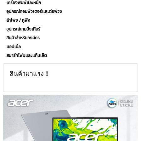
เครื่องพิมพ์และหมึก
อุปกรณ์คอมพิวเตอร์และต่อพ่วง
ลำโพง / หูฟัง
อุปกรณ์เกมมิ่งเกียร์
สินค้าสำหรับองค์กร
แอปเปิ้ล
สมาร์ทโฟนและแท็บเล็ต
สินค้ามาแรง !!