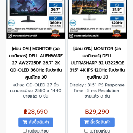
[ผ่อน 0%] MONITOR (จอ
[ผ่อน 0%] MONITOR (จอ
มอนิเตอร์) DELL ALIENWARE
มอนิเตอร์) DELL
27 AW2725DF 26.7" 2K
ULTRASHARP 32 U3225QE
QD-OLED 360Hz รับประกัน
31.5" 4K IPS 120Hz รับประกัน
ศูนย์ไทย 3ปี
ศูนย์ไทย 3ปี
หน้าจอ QD-OLED 27 นิ้ว
Display : 31.5" IPS Response
ความละเอียด 2560 x 1440
Time : 5 ms Resolution :
2K รีเฟรชเรท 360 Hz รองรับ
ขายแล้ว 0 ชิ้น
3840 x 2160 @120 Hz
ขายแล้ว 0 ชิ้น
เทคโนโลยี Adaptive-Sync
Contrast Ratio : 3000:1
Interface : DisplayPort x 2,
฿28,690
฿29,290
HDMI x 1
สั่งซื้อสินค้า
สั่งซื้อสินค้า
เปรียบเทียบ
เปรียบเทียบ