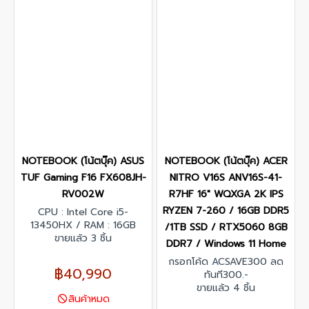
NOTEBOOK (โน้ตบุ๊ค) ASUS
NOTEBOOK (โน้ตบุ๊ค) ACER
TUF Gaming F16 FX608JH-
NITRO V16S ANV16S-41-
RV002W
R7HF 16″ WQXGA 2K IPS
RYZEN 7-260 / 16GB DDR5
CPU : Intel Core i5-
13450HX / RAM : 16GB
/1TB SSD / RTX5060 8GB
DDR5 5600MHz SO-DIMM /
ขายแล้ว 3 ชิ้น
DDR7 / Windows 11 Home
GPU : Nvidia GeForce RTX
กรอกโค้ด ACSAVE300 ลด
5050 / SSD : 512GB PCIe
฿40,990
ทันที300.-
4/NVMe M.2 / Display : 16"
ขายแล้ว 4 ชิ้น
FHD+ (1920 x 1200,
สินค้าหมด
WUXGA) IPS-level 165Hz