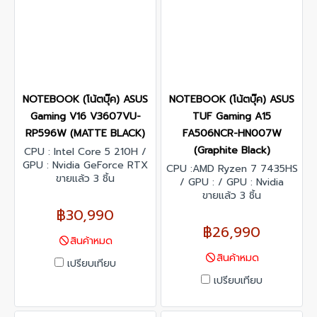
NOTEBOOK (โน้ตบุ๊ค) ASUS
NOTEBOOK (โน้ตบุ๊ค) ASUS
Gaming V16 V3607VU-
TUF Gaming A15
RP596W (MATTE BLACK)
FA506NCR-HN007W
(Graphite Black)
CPU : Intel Core 5 210H /
GPU : Nvidia GeForce RTX
CPU :AMD Ryzen 7 7435HS
4050 / RAM : 16GB DDR5 /
ขายแล้ว 3 ชิ้น
/ GPU : / GPU : Nvidia
SSD : 512GB M.2 NVMe PCIe
GeForce RTX 3050 / RAM :
ขายแล้ว 3 ชิ้น
4.0 / Display : 16.0-inch,
8GB DDR5 / SSD : 5512GB
฿30,990
WUXGA (1920 x 1200)
PCIe 4.0 NVMe M.2 /
฿26,990
16:10 aspect ratio, LED
Display : 15.6 นิ้ว, FHD (1920
สินค้าหมด
Backlit, 144Hz / Windows 11
x 1080) 16:9, Value IPS-
สินค้าหมด
Home / warranty : 2 Years
level, anti-glare display,
เปรียบเทียบ
sRGB:62.5%,
เปรียบเทียบ
Adobe:47.34%, Refresh
Rate:144Hz / Windows 11
Home / warranty : 2 Years