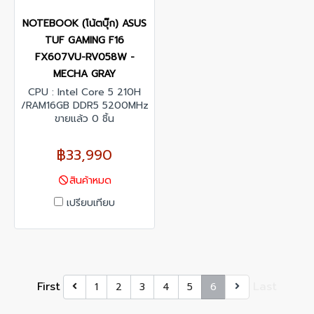
NOTEBOOK (โน้ตบุ๊ก) ASUS
TUF GAMING F16
FX607VU-RV058W -
MECHA GRAY
CPU : Intel Core 5 210H
/RAM16GB DDR5 5200MHz
/512GB PCIe 4/NVMe M.2
ขายแล้ว 0 ชิ้น
SSD/16" FHD+ (1920 x
1200, WUXGA) 165Hz IPS-
฿33,990
level 300nits G-Sync/Nvidia
GeForce RTX 4050 6GB
สินค้าหมด
GDDR6/ Windows 11 Home
เปรียบเทียบ
First
Last
1
2
3
4
5
6