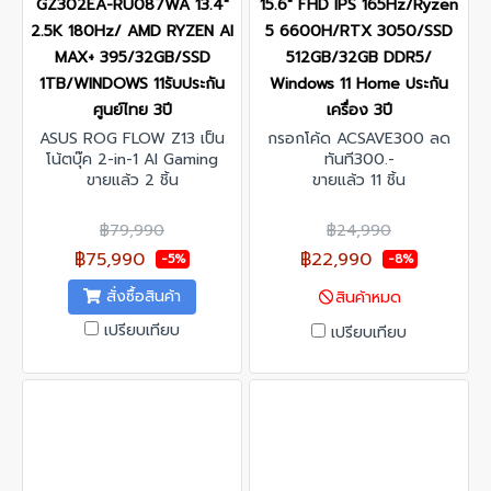
GZ302EA-RU087WA 13.4"
15.6" FHD IPS 165Hz/Ryzen
2.5K 180Hz/ AMD RYZEN AI
5 6600H/RTX 3050/SSD
MAX+ 395/32GB/SSD
512GB/32GB DDR5/
1TB/WINDOWS 11รับประกัน
Windows 11 Home ประกัน
ศูนย์ไทย 3ปี
เครื่อง 3ปี
ASUS ROG FLOW Z13 เป็น
กรอกโค้ด ACSAVE300 ลด
โน้ตบุ๊ค 2-in-1 AI Gaming
ทันที300.-
ขนาดพกพาที่แรงที่สุด มาพร้อม
ขายแล้ว 2 ชิ้น
ขายแล้ว 11 ชิ้น
จอ 2.5K 180Hz ให้ภาพคมชัด
และลื่นไหล ซีพียู AMD Ryzen
฿79,990
฿24,990
AI MAX+ 395 และRAM 32GB
฿75,990
฿22,990
-5%
-8%
ช่วยให้ทำงานและเล่นเกมได้
อย่างเต็มประสิทธิภาพ เหมาะ
สั่งซื้อสินค้า
สินค้าหมด
สำหรับสายเกมเมอร์และมืออาชีพ
กับแบตเตอรี่ที่087WAยาวนาน
เปรียบเทียบ
เปรียบเทียบ
สามารถจัดการงานหรือการเล่น
เกมได้แบบลื่นไหล