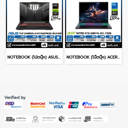
NOTEBOOK (โน้ตบุ๊ค) ASUS TUF GAMING A16 FA607NUQ-RL010W 16" FHD+ 144Hz/RYZEN 7 170/RAM 8GB/SSD 512GB/RTX4050 รับประกันซ่อมฟรีถึงบ้าน 2ปี
NOTEBOOK (โน๊ตบุ๊ค) ACER NITRO V 16 ANV16-I31-73Z0 16-inch WUXGA/CORE 7 240H/16GB/SSD 1TB/RTX 5060/WINDOWS 11 รับประกันซ่อมฟรีถึงบ้าน 3ปี
Verified by