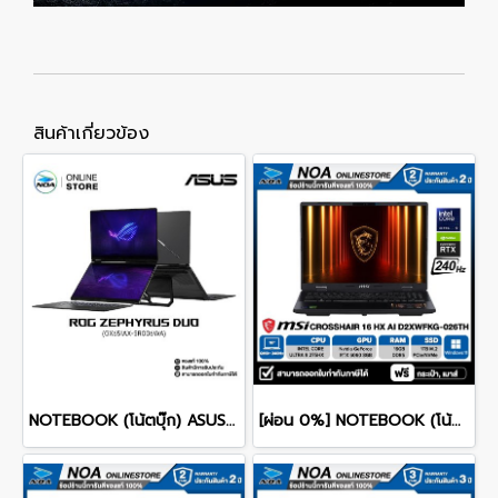
สินค้าเกี่ยวข้อง
NOTEBOOK (โน้ตบุ๊ก) ASUS ROG ZEPHYRUS DUO 16 GX651AX-SR006WA 16" 3K OLED 120Hz Touchscreen/ULTRA 9 386H/64GB/SSD 2TB/RTX 5090/WINDOWS 11+MS OFFICE รับประกันศูนย์ไทย 3ปี
[ผ่อน 0%] NOTEBOOK (โน้ตบุ๊ก) MSI CROSSHAIR 16 HX AI D2XWFKG-026TH 16" QHD+ 240Hz/CORE ULTRA 9 275HX/RAM 16GB/SSD 1B/RTX 5060/WINDOWS /11+OFFICE รับประกันศูนย์ไทย 2ปี