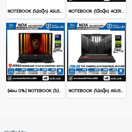
NOTEBOOK (โน้ตบุ๊ก) ASUS ROG ZEPHYRUS DUO 16 GX651AX-SR006WA 16" 3K OLED 120Hz Touchscreen/ULTRA 9 386H/64GB/SSD 2TB/RTX 5090/WINDOWS 11+MS OFFICE รับประกันศูนย์ไทย 3ปี
NOTEBOOK (โน๊ตบุ๊ค) ACER NITRO V 16 ANV16-I31-73Z0 16-inch WUXGA/CORE 7 240H/16GB/SSD 1TB/RTX 5060/WINDOWS 11 รับประกันซ่อมฟรีถึงบ้าน 3ปี
[ผ่อน 0%] NOTEBOOK (โน้ตบุ๊ก) MSI CROSSHAIR 16 HX AI D2XWFKG-026TH 16" QHD+ 240Hz/CORE ULTRA 9 275HX/RAM 16GB/SSD 1B/RTX 5060/WINDOWS /11+OFFICE รับประกันศูนย์ไทย 2ปี
NOTEBOOK (โน้ตบุ๊ค) ASUS TUF GAMING A16 FA607NUQ-RL010W 16" FHD+ 144Hz/RYZEN 7 170/RAM 8GB/SSD 512GB/RTX4050 รับประกันซ่อมฟรีถึงบ้าน 2ปี